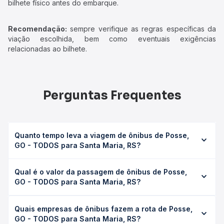
bilhete físico antes do embarque.
Recomendação:
sempre verifique as regras específicas da
viação escolhida, bem como eventuais exigências
relacionadas ao bilhete.
Perguntas Frequentes
Quanto tempo leva a viagem de ônibus de Posse,
GO - TODOS para Santa Maria, RS?
A viagem de ônibus de Posse, GO - TODOS para Santa
Qual é o valor da passagem de ônibus de Posse,
Maria, RS leva em média 0 horas, podendo variar
GO - TODOS para Santa Maria, RS?
conforme a viação, o tipo de serviço (convencional,
executivo ou leito) e as condições de tráfego. Na Quero
O preço da passagem de ônibus de Posse, GO - TODOS
Passagem você consulta os horários disponíveis e vê a
Quais empresas de ônibus fazem a rota de Posse,
para Santa Maria, RS custa em média não identificado e
duração exata de cada opção na data desejada.
GO - TODOS para Santa Maria, RS?
varia conforme a data da viagem, a empresa, o tipo de