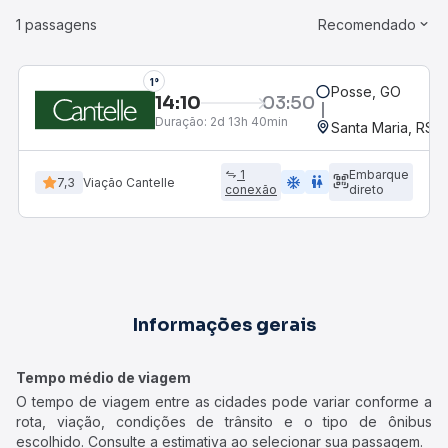
1 passagens
Recomendado
1°
Posse, GO
14:10
03:50
Duração:
2d 13h 40min
Santa Maria, RS
1
Embarque
ac_unit
wc
7,3
Viação Cantelle
conexão
direto
Informações gerais
Tempo médio de viagem
O tempo de viagem entre as cidades pode variar conforme a
rota, viação, condições de trânsito e o tipo de ônibus
escolhido. Consulte a estimativa ao selecionar sua passagem.