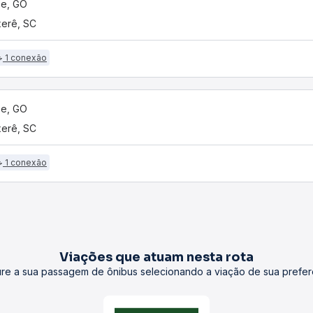
se, GO
erê, SC
1 conexão
se, GO
erê, SC
1 conexão
Viações que atuam nesta rota
re a sua passagem de ônibus selecionando a viação de sua prefer