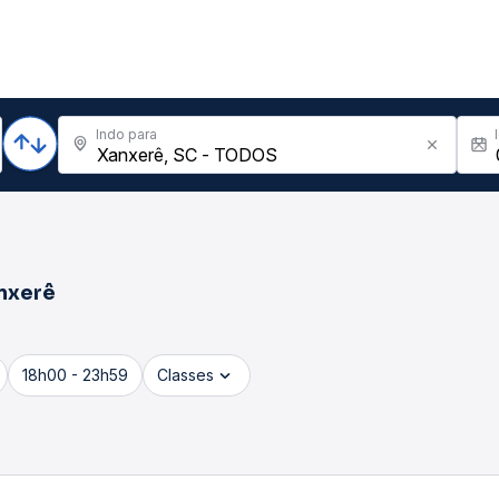
Indo para
nxerê
18h00 - 23h59
Classes