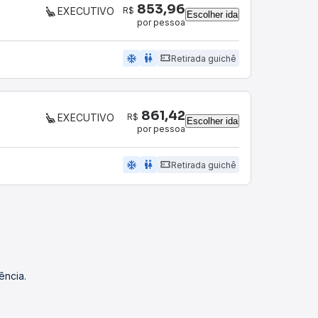
853,96
R$
EXECUTIVO
Escolher ida
por pessoa
ac_unit
wc
Retirada guichê
861,42
R$
EXECUTIVO
Escolher ida
por pessoa
ac_unit
wc
Retirada guichê
ência.