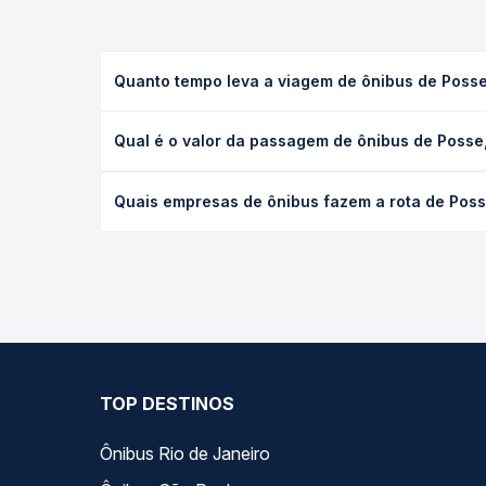
Quanto tempo leva a viagem de ônibus de Poss
A viagem de ônibus de Posse, GO para Xanxerê, SC
Qual é o valor da passagem de ônibus de Poss
ou leito) e as condições de tráfego. Na Quero Pas
O preço da passagem de ônibus de Posse, GO para 
Quais empresas de ônibus fazem a rota de Pos
a antecedência da compra. Na Quero Passagem você
As viações Cantelle operam o trecho de Posse, G
opções — empresas, horários, tipos de serviço e p
TOP DESTINOS
Ônibus Rio de Janeiro