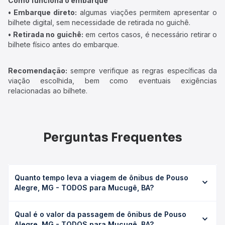
Como funciona o embarque
• Embarque direto:
algumas viações permitem apresentar o
bilhete digital, sem necessidade de retirada no guichê.
• Retirada no guichê:
em certos casos, é necessário retirar o
bilhete físico antes do embarque.
Recomendação:
sempre verifique as regras específicas da
viação escolhida, bem como eventuais exigências
relacionadas ao bilhete.
Perguntas Frequentes
Quanto tempo leva a viagem de ônibus de Pouso
Alegre, MG - TODOS para Mucugê, BA?
A viagem de ônibus de Pouso Alegre, MG - TODOS para
Qual é o valor da passagem de ônibus de Pouso
Mucugê, BA leva em média 26h 5min, podendo variar
Alegre, MG - TODOS para Mucugê, BA?