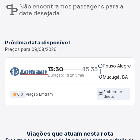
Não encontramos passagens para a
data desejada.
Próxima data disponível
Preços para 09/08/2026
Pouso Alegre - P
13:30
15:35
Duração:
1d 2h 5min
Mucugê, BA
Embarque
6,0
Viação Emtram
direto
Viações que atuam nesta rota