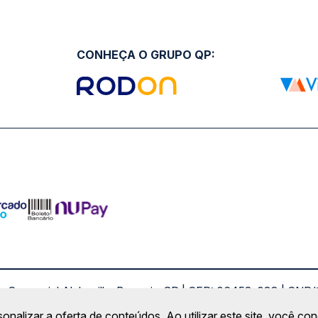
CONHEÇA O GRUPO QP:
ro Comercial Alphaville, Barueri - SP | CEP: 06453-038 | C
Copyright 2026 © QueroPassagem.com.br
sonalizar a oferta de conteúdos. Ao utilizar este site, você c