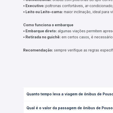
• Executivo:
poltronas confortáveis, ar-condicionado,
• Leito ou Leito-cama:
maior inclinação, ideal para 
Como funciona o embarque
• Embarque direto:
algumas viações permitem apresen
• Retirada no guichê:
em certos casos, é necessário r
Recomendação:
sempre verifique as regras específ
Quanto tempo leva a viagem de ônibus de Pouso 
A viagem de ônibus de Pouso Alegre, MG - Rodoviár
Qual é o valor da passagem de ônibus de Pouso 
executivo ou leito) e as condições de tráfego. Na