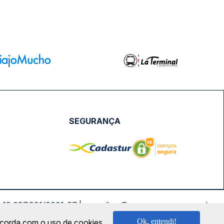
SEGURANÇA
NPJ: 18.087.991/0001-57 | saconibus@queropassagem.com.br
Ok, entendi!
oncorda com o uso de cookies.