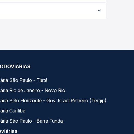
onforme a data da viagem, a empresa, o tipo de
e garante a melhor oferta para o seu roteiro.
ngo do dia. Na Quero Passagem você compara todas
ua viagem.
ODOVIÁRIAS
ária São Paulo - Tietê
ária Rio de Janeiro - Novo Rio
ria Belo Horizonte - Gov. Israel Pinheiro (Tergip)
ria Curitiba
ária São Paulo - Barra Funda
viárias