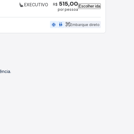
515,00
R$
EXECUTIVO
Escolher ida
por pessoa
ac_unit
wc
Embarque direto
ência.