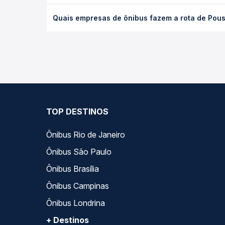
O preço da passagem de ônibus de Pouso Alegre, MG
Quais empresas de ônibus fazem a rota de Pouso
poltrona e a antecedência da compra. Na Quero Pa
As viações Emtram operam o trecho de Pouso Alegr
as opções — empresas, horários, tipos de serviço 
TOP DESTINOS
Ônibus Rio de Janeiro
Ônibus São Paulo
Ônibus Brasília
Ônibus Campinas
Ônibus Londrina
+ Destinos