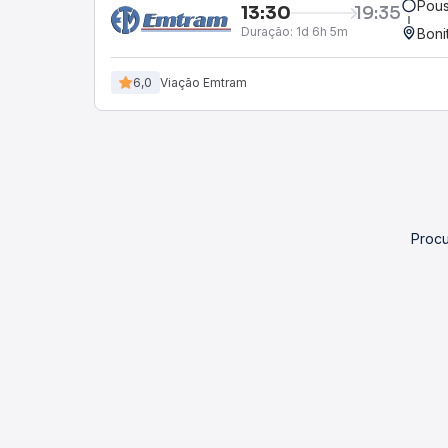
Pous
13:30
19:35
Duração:
1d 6h 5m
Boni
6,0
Viação Emtram
Procu