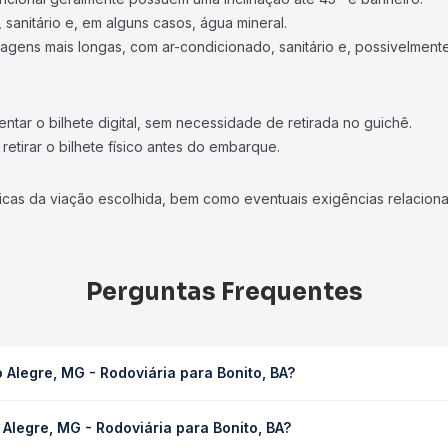
 sanitário e, em alguns casos, água mineral.
viagens mais longas, com ar-condicionado, sanitário e, possivelmente
tar o bilhete digital, sem necessidade de retirada no guichê.
etirar o bilhete físico antes do embarque.
icas da viação escolhida, bem como eventuais exigências relaciona
Perguntas Frequentes
Alegre, MG - Rodoviária para Bonito, BA?
ia para Bonito, BA leva em média 30h 5min, podendo variar conform
Alegre, MG - Rodoviária para Bonito, BA?
 Quero Passagem você consulta os horários disponíveis e vê a dur