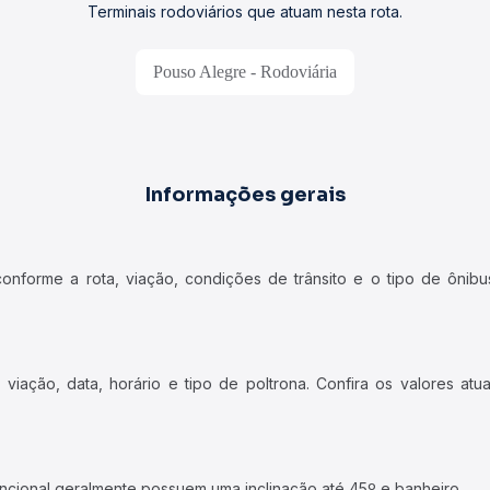
Terminais rodoviários que atuam nesta rota.
Pouso Alegre - Rodoviária
Informações gerais
forme a rota, viação, condições de trânsito e o tipo de ônibus
iação, data, horário e tipo de poltrona. Confira os valores at
ncional geralmente possuem uma inclinação até 45º e banheiro.