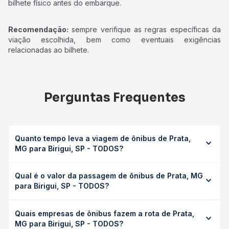
bilhete físico antes do embarque.
Recomendação:
sempre verifique as regras específicas da
viação escolhida, bem como eventuais exigências
relacionadas ao bilhete.
Perguntas Frequentes
Quanto tempo leva a viagem de ônibus de Prata,
MG para Birigui, SP - TODOS?
A viagem de ônibus de Prata, MG para Birigui, SP - TODOS
Qual é o valor da passagem de ônibus de Prata, MG
leva em média 0 horas, podendo variar conforme a
para Birigui, SP - TODOS?
viação, o tipo de serviço (convencional, executivo ou
leito) e as condições de tráfego. Na Quero Passagem
O preço da passagem de ônibus de Prata, MG para Birigui,
você consulta os horários disponíveis e vê a duração
Quais empresas de ônibus fazem a rota de Prata,
SP - TODOS custa em média não identificado e varia
exata de cada opção na data desejada.
MG para Birigui, SP - TODOS?
conforme a data da viagem, a empresa, o tipo de poltrona