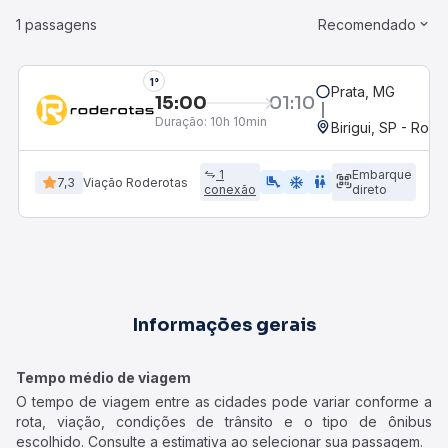
1 passagens
Recomendado
1°
Prata, MG
15:00
01:10
Duração:
10h 10min
Birigui, SP - Rodo
1
Embarque
airline_seat_legroom_extra
ac_unit
WC
7,3
Viação Roderotas
conexão
direto
Informações gerais
Tempo médio de viagem
O tempo de viagem entre as cidades pode variar conforme a
rota, viação, condições de trânsito e o tipo de ônibus
escolhido. Consulte a estimativa ao selecionar sua passagem.