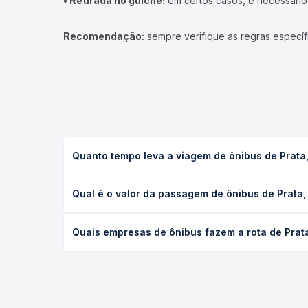
• Retirada no guichê:
em certos casos, é necessário r
Recomendação:
sempre verifique as regras específ
Quanto tempo leva a viagem de ônibus de Prata
A viagem de ônibus de Prata, MG para Goiânia, GO 
Qual é o valor da passagem de ônibus de Prata,
ou leito) e as condições de tráfego. Na Quero Pas
O preço da passagem de ônibus de Prata, MG para G
Quais empresas de ônibus fazem a rota de Prat
e a antecedência da compra. Na Quero Passagem vo
As viações Roderotas, Planalto, Total, Real Expres
Passagem você compara todas as opções — empresas