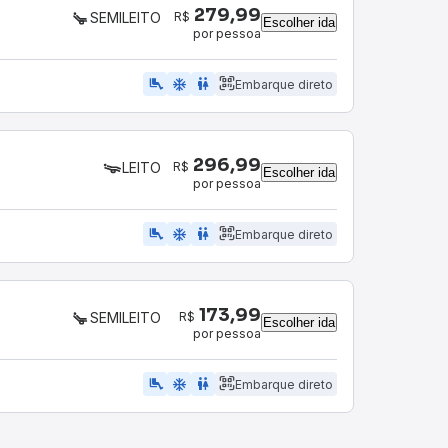
279,99
R$
SEMILEITO
Escolher ida
por pessoa
airline_seat_legroom_extra
ac_unit
WC
Embarque direto
296,99
R$
LEITO
Escolher ida
por pessoa
airline_seat_legroom_extra
ac_unit
wc
Embarque direto
173,99
R$
SEMILEITO
Escolher ida
por pessoa
airline_seat_legroom_extra
ac_unit
WC
Embarque direto