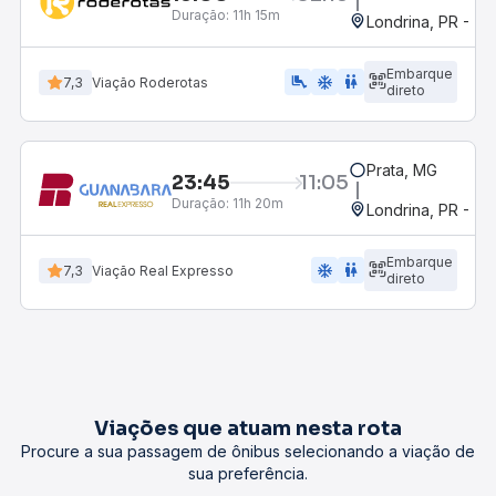
Duração:
11h 15m
Londrina, PR - Ter
Embarque
airline_seat_legroom_extra
ac_unit
wc
7,3
Viação Roderotas
direto
Prata, MG
23:45
11:05
Duração:
11h 20m
Londrina, PR - Ter
Embarque
ac_unit
wc
7,3
Viação Real Expresso
direto
Viações que atuam nesta rota
Procure a sua passagem de ônibus selecionando a viação de
sua preferência.