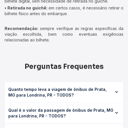
bilhete digital, sem necessidade de retirada no guichê.
• Retirada no guichê:
em certos casos, é necessário retirar o
bilhete físico antes do embarque.
Recomendação:
sempre verifique as regras específicas da
viação escolhida, bem como eventuais exigências
relacionadas ao bilhete.
Perguntas Frequentes
Quanto tempo leva a viagem de ônibus de Prata,
MG para Londrina, PR - TODOS?
A viagem de ônibus de Prata, MG para Londrina, PR -
Qual é o valor da passagem de ônibus de Prata, MG
TODOS leva em média 10h 57min, podendo variar
para Londrina, PR - TODOS?
conforme a viação, o tipo de serviço (convencional,
executivo ou leito) e as condições de tráfego. Na Quero
O preço da passagem de ônibus de Prata, MG para