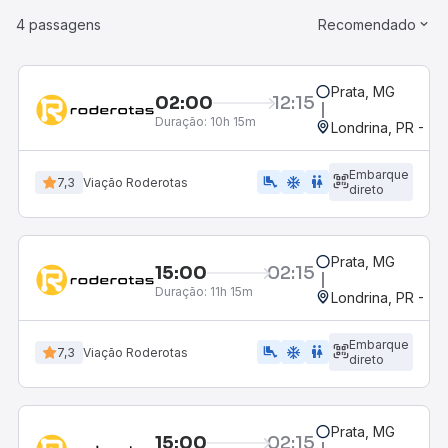
4 passagens
Recomendado
Prata, MG
02:00
12:15
Duração:
10h 15m
Londrina, PR - Ter
Embarque
airline_seat_legroom_extra
ac_unit
WC
7,3
Viação Roderotas
direto
Prata, MG
15:00
02:15
Duração:
11h 15m
Londrina, PR - Ter
Embarque
airline_seat_legroom_extra
ac_unit
WC
7,3
Viação Roderotas
direto
Prata, MG
15:00
02:15