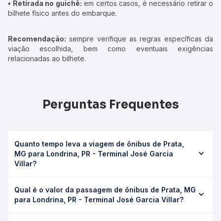
• Retirada no guichê:
em certos casos, é necessário retirar o
bilhete físico antes do embarque.
Recomendação:
sempre verifique as regras específicas da
viação escolhida, bem como eventuais exigências
relacionadas ao bilhete.
Perguntas Frequentes
Quanto tempo leva a viagem de ônibus de Prata,
MG para Londrina, PR - Terminal José Garcia
Villar?
A viagem de ônibus de Prata, MG para Londrina, PR -
Qual é o valor da passagem de ônibus de Prata, MG
Terminal José Garcia Villar leva em média 10h 58min,
para Londrina, PR - Terminal José Garcia Villar?
podendo variar conforme a viação, o tipo de serviço
(convencional, executivo ou leito) e as condições de
O preço da passagem de ônibus de Prata, MG para
tráfego. Na Quero Passagem você consulta os horários