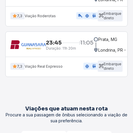
Embarque
airline_seat_legroom_extra
ac_unit
wc
7,3
Viação Roderotas
direto
Prata, MG
23:45
11:05
Duração:
11h 20m
Londrina, PR - Ter
Embarque
ac_unit
wc
7,3
Viação Real Expresso
direto
Viações que atuam nesta rota
Procure a sua passagem de ônibus selecionando a viação de
sua preferência.