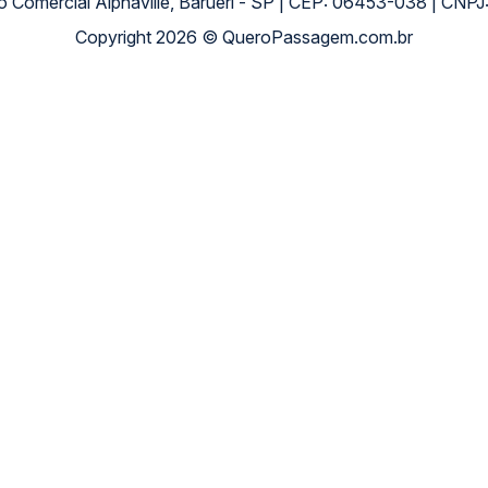
ro Comercial Alphaville, Barueri - SP | CEP: 06453-038 | C
Copyright 2026 © QueroPassagem.com.br