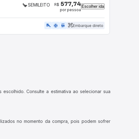
577,74
R$
SEMILEITO
Escolher ida
por pessoa
airline_seat_legroom_extra
ac_unit
WC
Embarque direto
 escolhido. Consulte a estimativa ao selecionar sua
ualizados no momento da compra, pois podem sofrer