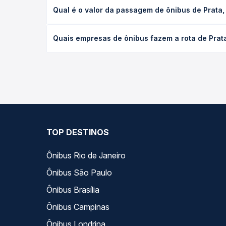
A viagem de ônibus de Prata, MG para Ponta Grossa
Qual é o valor da passagem de ônibus de Prata
ou leito) e as condições de tráfego. Na Quero Pas
O preço da passagem de ônibus de Prata, MG para 
Quais empresas de ônibus fazem a rota de Prat
poltrona e a antecedência da compra. Na Quero Pa
As viações não identificadas operam o trecho de 
todas as opções — empresas, horários, tipos de se
TOP DESTINOS
Ônibus Rio de Janeiro
Ônibus São Paulo
Ônibus Brasília
Ônibus Campinas
Ônibus Londrina