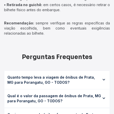
• Retirada no guichê:
em certos casos, é necessário retirar o
bilhete físico antes do embarque.
Recomendação:
sempre verifique as regras específicas da
viação escolhida, bem como eventuais exigências
relacionadas ao bilhete.
Perguntas Frequentes
Quanto tempo leva a viagem de ônibus de Prata,
MG para Porangatu, GO - TODOS?
A viagem de ônibus de Prata, MG para Porangatu, GO -
Qual é o valor da passagem de ônibus de Prata, MG
TODOS leva em média 0 horas, podendo variar conforme
para Porangatu, GO - TODOS?
a viação, o tipo de serviço (convencional, executivo ou
leito) e as condições de tráfego. Na Quero Passagem
O preço da passagem de ônibus de Prata, MG para
você consulta os horários disponíveis e vê a duração