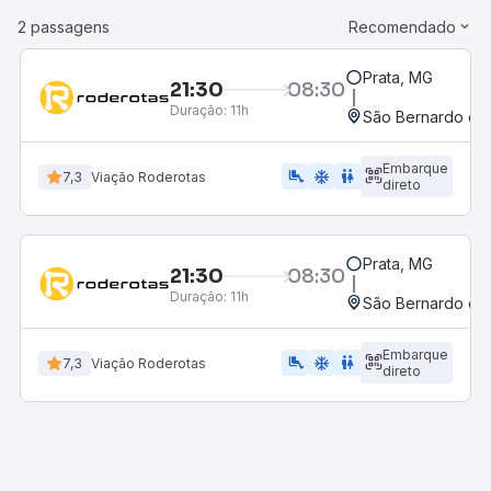
2 passagens
Recomendado
Prata, MG
21:30
08:30
Duração:
11h
São Bernardo do
Embarque
airline_seat_legroom_extra
ac_unit
WC
7,3
Viação Roderotas
direto
Prata, MG
21:30
08:30
Duração:
11h
São Bernardo do
Embarque
airline_seat_legroom_extra
ac_unit
wc
7,3
Viação Roderotas
direto