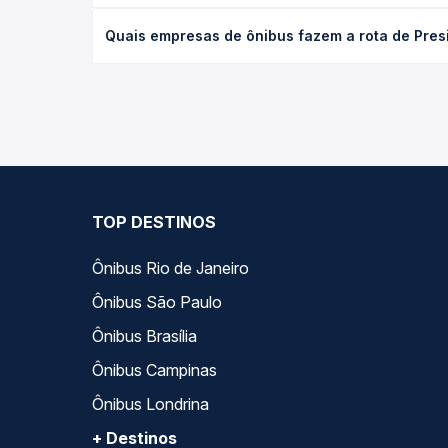
desejada.
O preço da passagem de ônibus de Presidente Jusc
Quais empresas de ônibus fazem a rota de Pre
empresa, o tipo de poltrona e a antecedência da 
para o seu roteiro.
As viações Serro operam o trecho de Presidente J
compara todas as opções — empresas, horários, ti
TOP DESTINOS
Ônibus Rio de Janeiro
Ônibus São Paulo
Ônibus Brasília
Ônibus Campinas
Ônibus Londrina
+ Destinos