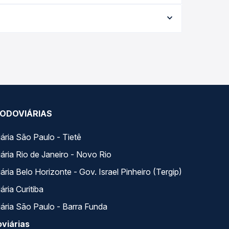
7,90 e varia conforme a data da viagem, a
ações em tempo real e garante a melhor oferta
iados ao longo do dia. Na Quero Passagem você
se encaixa na sua viagem.
ODOVIÁRIAS
ária São Paulo - Tietê
ária Rio de Janeiro - Novo Rio
ria Belo Horizonte - Gov. Israel Pinheiro (Tergip)
ria Curitiba
ária São Paulo - Barra Funda
viárias