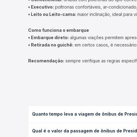
• Executivo:
poltronas confortáveis, ar-condicionado,
• Leito ou Leito-cama:
maior inclinação, ideal para 
Como funciona o embarque
• Embarque direto:
algumas viações permitem apresen
• Retirada no guichê:
em certos casos, é necessário r
Recomendação:
sempre verifique as regras específ
Quanto tempo leva a viagem de ônibus de Pres
A viagem de ônibus de Presidente Juscelino, MG -
Qual é o valor da passagem de ônibus de Pres
(convencional, executivo ou leito) e as condições