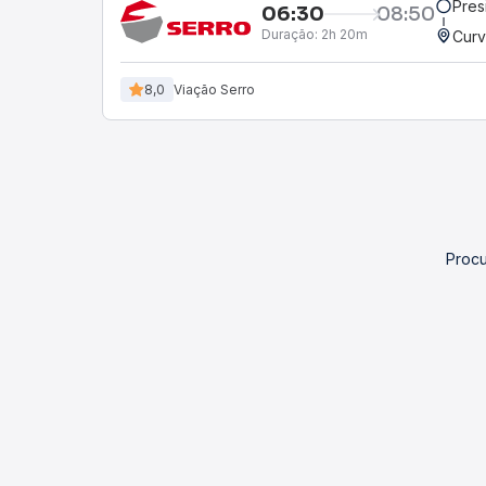
Pres
06:30
08:50
Duração:
2h 20m
Curv
8,0
Viação Serro
Procu