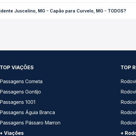
elino, MG - Capão para Curvelo, MG - TODOS custa em média R$ 4
sidente Juscelino, MG - Capão para Curvelo, MG - TODOS?
compra. Na Quero Passagem você compara os preços de todas as vi
uscelino, MG - Capão para Curvelo, MG - TODOS, com horários var
pos de serviço e preços — em um só lugar e escolhe a que melhor 
TOP VIAÇÕES
TOP R
Passagens Cometa
Rodovi
Passagens Gontijo
Rodovi
Passagens 1001
Rodoviá
Passagens Águia Branca
Rodoviá
Passagens Pássaro Marron
Rodovi
+ Viações
+ Rodo