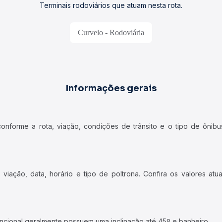
Terminais rodoviários que atuam nesta rota.
Curvelo - Rodoviária
Informações gerais
forme a rota, viação, condições de trânsito e o tipo de ônibus
iação, data, horário e tipo de poltrona. Confira os valores at
ncional geralmente possuem uma inclinação até 45º e banheiro.