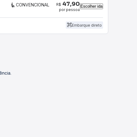
47,90
R$
CONVENCIONAL
Escolher ida
por pessoa
Embarque direto
ência.