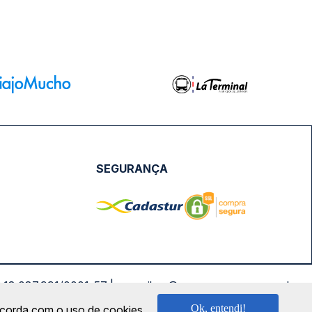
SEGURANÇA
NPJ: 18.087.991/0001-57 | saconibus@queropassagem.com.br
Ok, entendi!
oncorda com o uso de cookies.