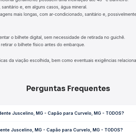
 sanitário e, em alguns casos, água mineral.
viagens mais longas, com ar-condicionado, sanitário e, possivelmente
tar o bilhete digital, sem necessidade de retirada no guichê.
etirar o bilhete físico antes do embarque.
icas da viação escolhida, bem como eventuais exigências relaciona
Perguntas Frequentes
idente Juscelino, MG - Capão para Curvelo, MG - TODOS?
 Capão para Curvelo, MG - TODOS leva em média 2h 20min, podendo 
idente Juscelino, MG - Capão para Curvelo, MG - TODOS?
 de tráfego. Na Quero Passagem você consulta os horários disponív