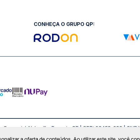
CONHEÇA O GRUPO QP:
ro Comercial Alphaville, Barueri - SP | CEP: 06453-038 | C
Copyright 2026 © QueroPassagem.com.br
sonalizar a oferta de conteúdos. Ao utilizar este site, você c