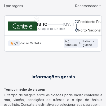
1 passagens
Recomendado
1°
Presidente Prude
18:10
07:11
Duração:
1d 13h 1min
Porto Nacional, 
1
Retirada
7,3
Viação Cantelle
conexão
guichê
Informações gerais
Tempo médio de viagem
O tempo de viagem entre as cidades pode variar conforme a
rota, viação, condições de trânsito e o tipo de ônibus
escolhido. Consulte a estimativa ao selecionar sua passagem.