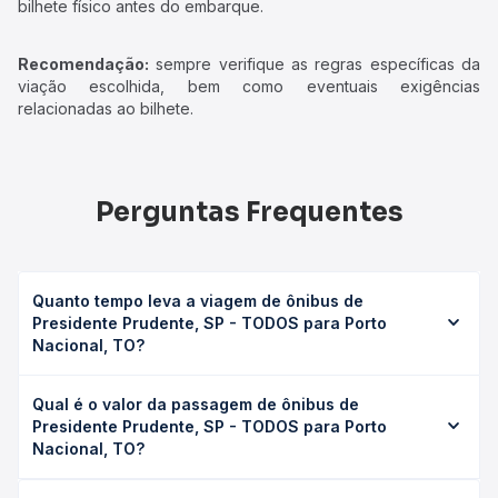
bilhete físico antes do embarque.
Recomendação:
sempre verifique as regras específicas da
viação escolhida, bem como eventuais exigências
relacionadas ao bilhete.
Perguntas Frequentes
Quanto tempo leva a viagem de ônibus de
Presidente Prudente, SP - TODOS para Porto
Nacional, TO?
A viagem de ônibus de Presidente Prudente, SP - TODOS
Qual é o valor da passagem de ônibus de
para Porto Nacional, TO leva em média 0 horas, podendo
Presidente Prudente, SP - TODOS para Porto
variar conforme a viação, o tipo de serviço (convencional,
Nacional, TO?
executivo ou leito) e as condições de tráfego. Na Quero
Passagem você consulta os horários disponíveis e vê a
O preço da passagem de ônibus de Presidente Prudente,
duração exata de cada opção na data desejada.