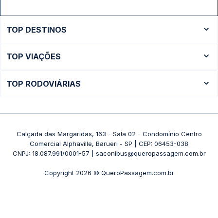
TOP DESTINOS
Ônibus Rio de Janeiro
TOP VIAÇÕES
Ônibus São Paulo
Passagens Cometa
Ônibus Brasília
TOP RODOVIÁRIAS
Passagens Gontijo
Ônibus Campinas
Rodoviária São Paulo - Tietê
Passagens 1001
Ônibus Londrina
Rodoviária Rio de Janeiro - Novo Rio
Passagens Águia Branca
+ Destinos
Rodoviária Belo Horizonte - Gov. Israel Pinheiro (Tergip)
Calçada das Margaridas, 163 - Sala 02 - Condomínio Centro
Passagens Pássaro Marron
Comercial Alphaville, Barueri - SP | CEP: 06453-038
Rodoviária Curitiba
+ Viações
CNPJ: 18.087.991/0001-57 | saconibus@queropassagem.com.br
Rodoviária São Paulo - Barra Funda
Copyright 2026 © QueroPassagem.com.br
+ Rodoviárias