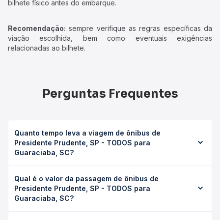
bilhete físico antes do embarque.
Recomendação:
sempre verifique as regras específicas da
viação escolhida, bem como eventuais exigências
relacionadas ao bilhete.
Perguntas Frequentes
Quanto tempo leva a viagem de ônibus de
Presidente Prudente, SP - TODOS para
Guaraciaba, SC?
A viagem de ônibus de Presidente Prudente, SP - TODOS
Qual é o valor da passagem de ônibus de
para Guaraciaba, SC leva em média 13h 20min, podendo
Presidente Prudente, SP - TODOS para
variar conforme a viação, o tipo de serviço (convencional,
Guaraciaba, SC?
executivo ou leito) e as condições de tráfego. Na Quero
Passagem você consulta os horários disponíveis e vê a
O preço da passagem de ônibus de Presidente Prudente,
duração exata de cada opção na data desejada.