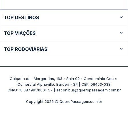
TOP DESTINOS
Ônibus Rio de Janeiro
TOP VIAÇÕES
Ônibus São Paulo
Passagens Cometa
Ônibus Brasília
TOP RODOVIÁRIAS
Passagens Gontijo
Ônibus Campinas
Rodoviária São Paulo - Tietê
Passagens 1001
Ônibus Londrina
Rodoviária Rio de Janeiro - Novo Rio
Passagens Águia Branca
+ Destinos
Rodoviária Belo Horizonte - Gov. Israel Pinheiro (Tergip)
Calçada das Margaridas, 163 - Sala 02 - Condomínio Centro
Passagens Pássaro Marron
Comercial Alphaville, Barueri - SP | CEP: 06453-038
Rodoviária Curitiba
+ Viações
CNPJ: 18.087.991/0001-57 | saconibus@queropassagem.com.br
Rodoviária São Paulo - Barra Funda
Copyright 2026 © QueroPassagem.com.br
+ Rodoviárias