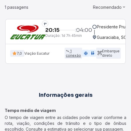
1 passagens
Recomendado
1°
Presidente Prude
20:15
04:00
Duração:
1d 7h 45min
Guaraciaba, SC
1
Embarque
ac_unit
wc
7,0
Viação Eucatur
conexão
direto
Informações gerais
Tempo médio de viagem
O tempo de viagem entre as cidades pode variar conforme a
rota, viação, condições de trânsito e o tipo de ônibus
escolhido. Consulte a estimativa ao selecionar sua passagem.