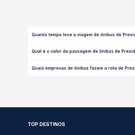
Quanto tempo leva a viagem de ônibus de Pres
A viagem de ônibus de Presidente Prudente, SP - 
Qual é o valor da passagem de ônibus de Presi
(convencional, executivo ou leito) e as condições
desejada.
O preço da passagem de ônibus de Presidente Prud
Quais empresas de ônibus fazem a rota de Pre
empresa, o tipo de poltrona e a antecedência da 
para o seu roteiro.
As viações não identificadas operam o trecho de 
Passagem você compara todas as opções — empresas
TOP DESTINOS