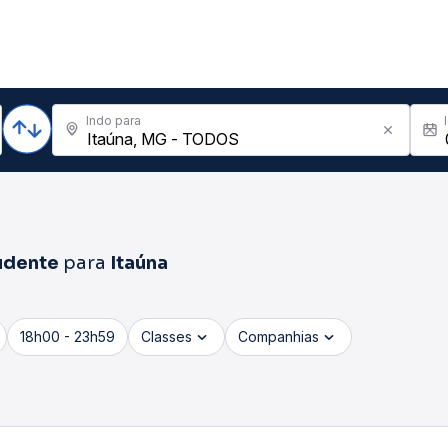
Indo para
udente
para
Itaúna
18h00 - 23h59
Classes
Companhias