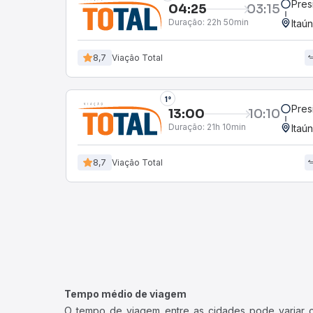
Pres
04:25
03:15
Duração:
22h 50min
Itaú
8,7
Viação Total
1°
Pres
13:00
10:10
Duração:
21h 10min
Itaú
8,7
Viação Total
Tempo médio de viagem
O tempo de viagem entre as cidades pode variar con