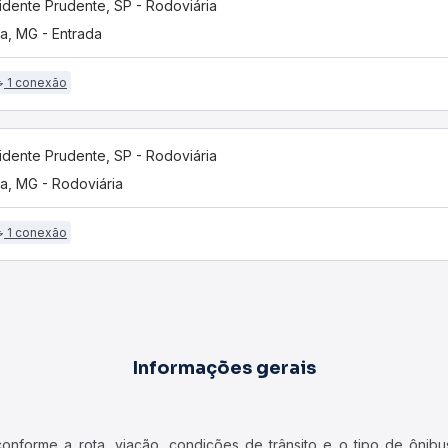
idente Prudente, SP - Rodoviária
na, MG - Entrada
1 conexão
idente Prudente, SP - Rodoviária
na, MG - Rodoviária
1 conexão
Informações gerais
forme a rota, viação, condições de trânsito e o tipo de ônibus