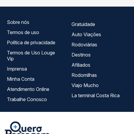
horários, tipos de serviço e preços — em um só lugar e
escolhe a que melhor se encaixa na sua viagem.
Sobre nós
Gratuidade
Termos de uso
Auto Viações
Política de privacidade
Rodoviárias
Termos de Uso Louge
Destinos
Vip
Afiliados
Imprensa
Rodomilhas
Minha Conta
Viajo Mucho
Atendimento Online
La terminal Costa Rica
Trabalhe Conosco