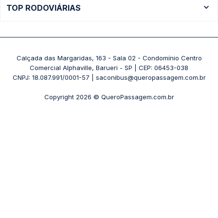
Ônibus Brasília
TOP RODOVIÁRIAS
Passagens Gontijo
Ônibus Campinas
Rodoviária São Paulo - Tietê
Passagens 1001
Ônibus Londrina
Rodoviária Rio de Janeiro - Novo Rio
Passagens Águia Branca
+ Destinos
Rodoviária Belo Horizonte - Gov. Israel Pinheiro (Tergip)
Calçada das Margaridas, 163 - Sala 02 - Condomínio Centro
Passagens Pássaro Marron
Comercial Alphaville, Barueri - SP | CEP: 06453-038
Rodoviária Curitiba
+ Viações
CNPJ: 18.087.991/0001-57 | saconibus@queropassagem.com.br
Rodoviária São Paulo - Barra Funda
Copyright 2026 © QueroPassagem.com.br
+ Rodoviárias