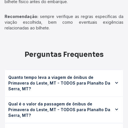
bilhete físico antes do embarque.
Recomendação:
sempre verifique as regras específicas da
viação escolhida, bem como eventuais exigências
relacionadas ao bilhete.
Perguntas Frequentes
Quanto tempo leva a viagem de ônibus de
Primavera do Leste, MT - TODOS para Planalto Da
Serra, MT?
A viagem de ônibus de Primavera do Leste, MT - TODOS
Qual é o valor da passagem de ônibus de
para Planalto Da Serra, MT leva em média 2h 26min,
Primavera do Leste, MT - TODOS para Planalto Da
podendo variar conforme a viação, o tipo de serviço
Serra, MT?
(convencional, executivo ou leito) e as condições de
tráfego. Na Quero Passagem você consulta os horários
O preço da passagem de ônibus de Primavera do Leste,
disponíveis e vê a duração exata de cada opção na data