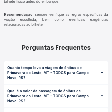
bilhete físico antes do embarque.
Recomendação:
sempre verifique as regras específicas da
viação escolhida, bem como eventuais exigências
relacionadas ao bilhete.
Perguntas Frequentes
Quanto tempo leva a viagem de ônibus de
Primavera do Leste, MT - TODOS para Campo
Novo, RS?
A viagem de ônibus de Primavera do Leste, MT - TODOS
Qual é o valor da passagem de ônibus de
para Campo Novo, RS leva em média 37h 15min, podendo
Primavera do Leste, MT - TODOS para Campo
variar conforme a viação, o tipo de serviço (convencional,
Novo, RS?
executivo ou leito) e as condições de tráfego. Na Quero
Passagem você consulta os horários disponíveis e vê a
O preço da passagem de ônibus de Primavera do Leste,
duração exata de cada opção na data desejada.