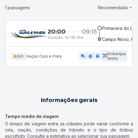
1 passagens
Recomendado
Primavera do Les
20:00
09:15
Duração:
1d 13h 15m
Campo Novo, RS
Embarque
airline_seat_legroom_extra
ac_unit
WC
8,0
Viação Ouro e Prata
direto
Informações gerais
Tempo médio de viagem
O tempo de viagem entre as cidades pode variar conforme a
rota, viação, condições de trânsito e o tipo de ônibus
escolhido. Consulte a estimativa ao selecionar sua passagem.