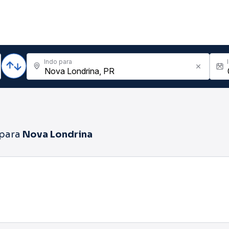
Indo para
para
Nova Londrina
18h00 - 23h59
Classes
Companhias