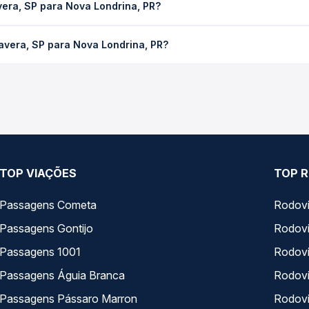
Sobre nós
Termos de uso
Trabalhe Co
Política de privacidade
Gratuidade
gura!
Termos de Uso Louge Vip
Auto Viaçõe
 protegidos,
Imprensa
Rodoviárias
 de crédito
Minha Conta
 e de segurança