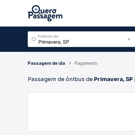
Partindo de
Passagem de ida
Pagamento
Passagem de ônibus de
Primavera, SP
00h00 - 05h59
06h00 - 11h59
12h00 - 17h59
1 passagens
1°