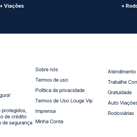
CONHEÇA O GRUPO QP:
ro Comercial Alphaville, Barueri - SP | CEP: 06453-038 | C
Copyright 2026 © QueroPassagem.com.br