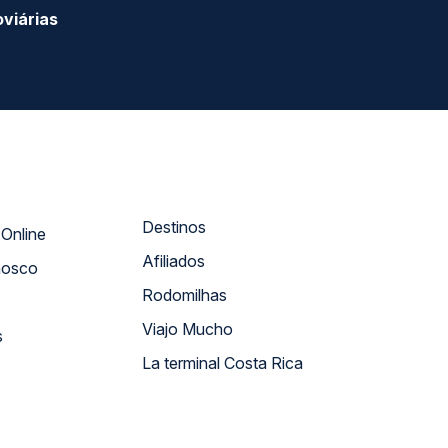
SEGURANÇA
NPJ: 18.087.991/0001-57 | saconibus@queropassagem.com.br