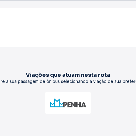
Terminais rodoviários que atuam nesta rota.
Primavera
Nova Londrina
Informações gerais
forme a rota, viação, condições de trânsito e o tipo de ônibus
iação, data, horário e tipo de poltrona. Confira os valores at
ncional geralmente possuem uma inclinação até 45º e banheiro.