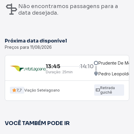
Não encontramos passagens para a
data desejada.
Próxima data disponível
Preços para 11/08/2026
Prudente De Mora
13:45
14:10
Duração:
25min
Pedro Leopoldo,
Retirada
7,7
Viação Setelagoano
guichê
VOCÊ TAMBÉM PODE IR