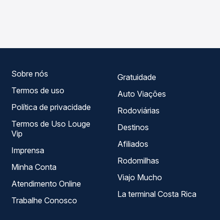
As viações Expresso Guanabara operam o trecho de
compara os preços de todas as viações em tempo real e
Quatiguaba, CE para São Luís do Curu, CE, com horários
garante a melhor oferta para o seu roteiro.
variados ao longo do dia. Na Quero Passagem você
compara todas as opções — empresas, horários, tipos de
serviço e preços — em um só lugar e escolhe a que
melhor se encaixa na sua viagem.
Sobre nós
Gratuidade
Termos de uso
Auto Viações
Política de privacidade
Rodoviárias
Termos de Uso Louge
Destinos
Vip
Afiliados
Imprensa
Rodomilhas
Minha Conta
Viajo Mucho
Atendimento Online
La terminal Costa Rica
Trabalhe Conosco