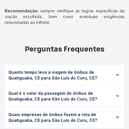
Recomendação:
sempre verifique as regras específicas da
viação escolhida, bem como eventuais exigências
relacionadas ao bilhete.
Perguntas Frequentes
Quanto tempo leva a viagem de ônibus de
Quatiguaba, CE para São Luís do Curu, CE?
A viagem de ônibus de Quatiguaba, CE para São Luís do
Qual é o valor da passagem de ônibus de
Curu, CE leva em média 5h 52min, podendo variar
Quatiguaba, CE para São Luís do Curu, CE?
conforme a viação, o tipo de serviço (convencional,
executivo ou leito) e as condições de tráfego. Na Quero
O preço da passagem de ônibus de Quatiguaba, CE para
Passagem você consulta os horários disponíveis e vê a
Quais empresas de ônibus fazem a rota de
São Luís do Curu, CE custa em média R$ 62,50 e varia
duração exata de cada opção na data desejada.
Quatiguaba, CE para São Luís do Curu, CE?
conforme a data da viagem, a empresa, o tipo de poltrona
e a antecedência da compra. Na Quero Passagem você