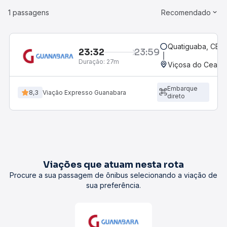
1 passagens
Recomendado
Quatiguaba, CE
23:32
23:59
Duração:
27m
Viçosa do Ceará,
Embarque
8,3
Viação Expresso Guanabara
direto
Viações que atuam nesta rota
Procure a sua passagem de ônibus selecionando a viação de
sua preferência.