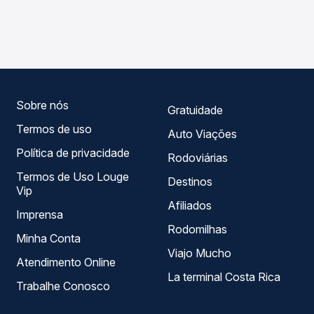
As viações Expresso Guanabara operam o trecho de
Passagem você compara os preços de todas as viações
Quatiguaba, CE para Viçosa do Ceará, CE, com horários
em tempo real e garante a melhor oferta para o seu
variados ao longo do dia. Na Quero Passagem você
roteiro.
compara todas as opções — empresas, horários, tipos de
serviço e preços — em um só lugar e escolhe a que
melhor se encaixa na sua viagem.
Sobre nós
Gratuidade
Termos de uso
Auto Viações
Política de privacidade
Rodoviárias
Termos de Uso Louge
Destinos
Vip
Afiliados
Imprensa
Rodomilhas
Minha Conta
Viajo Mucho
Atendimento Online
La terminal Costa Rica
Trabalhe Conosco