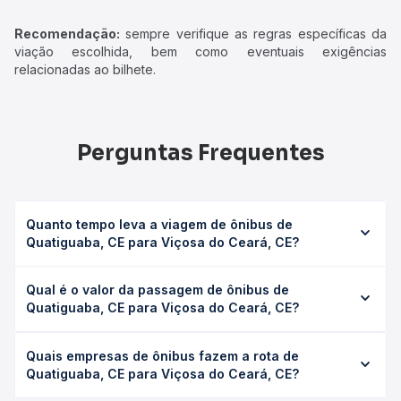
Recomendação:
sempre verifique as regras específicas da
viação escolhida, bem como eventuais exigências
relacionadas ao bilhete.
Perguntas Frequentes
Quanto tempo leva a viagem de ônibus de
Quatiguaba, CE para Viçosa do Ceará, CE?
A viagem de ônibus de Quatiguaba, CE para Viçosa do
Qual é o valor da passagem de ônibus de
Ceará, CE leva em média 0 horas, podendo variar
Quatiguaba, CE para Viçosa do Ceará, CE?
conforme a viação, o tipo de serviço (convencional,
executivo ou leito) e as condições de tráfego. Na Quero
O preço da passagem de ônibus de Quatiguaba, CE para
Passagem você consulta os horários disponíveis e vê a
Quais empresas de ônibus fazem a rota de
Viçosa do Ceará, CE custa em média não identificado e
duração exata de cada opção na data desejada.
Quatiguaba, CE para Viçosa do Ceará, CE?
varia conforme a data da viagem, a empresa, o tipo de
poltrona e a antecedência da compra. Na Quero