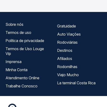
as opções — empresas, horários, tipos de serviço e
preços — em um só lugar e escolhe a que melhor se
encaixa na sua viagem.
Sobre nós
Gratuidade
Termos de uso
Auto Viações
Política de privacidade
Rodoviárias
Termos de Uso Louge
Destinos
Vip
Afiliados
Imprensa
Rodomilhas
Minha Conta
Viajo Mucho
Atendimento Online
La terminal Costa Rica
Trabalhe Conosco