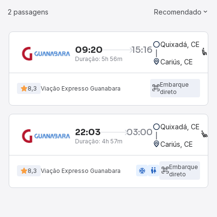
2 passagens
Recomendado
Quixadá, CE
09:20
15:16
C
Duração:
5h 56m
Cariús, CE
Embarque
8,3
Viação Expresso Guanabara
direto
Quixadá, CE
22:03
03:00
E
Duração:
4h 57m
Cariús, CE
Embarque
ac_unit
wc
8,3
Viação Expresso Guanabara
direto