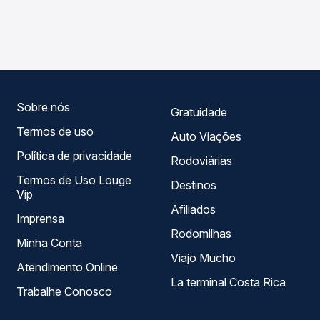
As viações Expresso Guanabara operam o trecho de
Passagem você compara os preços de todas as viações
Quixadá, CE para Deputado Irapuan Pinheiro, CE, com
em tempo real e garante a melhor oferta para o seu
horários variados ao longo do dia. Na Quero Passagem
roteiro.
você compara todas as opções — empresas, horários,
tipos de serviço e preços — em um só lugar e escolhe a
que melhor se encaixa na sua viagem.
Sobre nós
Gratuidade
Termos de uso
Auto Viações
Política de privacidade
Rodoviárias
Termos de Uso Louge
Destinos
Vip
Afiliados
Imprensa
Rodomilhas
Minha Conta
Viajo Mucho
Atendimento Online
La terminal Costa Rica
Trabalhe Conosco