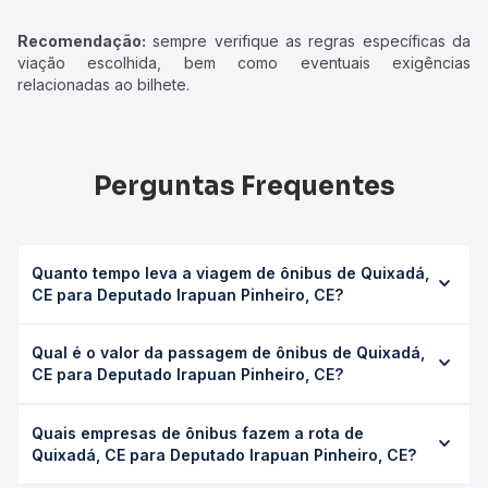
Recomendação:
sempre verifique as regras específicas da
viação escolhida, bem como eventuais exigências
relacionadas ao bilhete.
Perguntas Frequentes
Quanto tempo leva a viagem de ônibus de Quixadá,
CE para Deputado Irapuan Pinheiro, CE?
A viagem de ônibus de Quixadá, CE para Deputado
Qual é o valor da passagem de ônibus de Quixadá,
Irapuan Pinheiro, CE leva em média 3h 26min, podendo
CE para Deputado Irapuan Pinheiro, CE?
variar conforme a viação, o tipo de serviço (convencional,
executivo ou leito) e as condições de tráfego. Na Quero
O preço da passagem de ônibus de Quixadá, CE para
Passagem você consulta os horários disponíveis e vê a
Quais empresas de ônibus fazem a rota de
Deputado Irapuan Pinheiro, CE custa em média R$ 35,18 e
duração exata de cada opção na data desejada.
Quixadá, CE para Deputado Irapuan Pinheiro, CE?
varia conforme a data da viagem, a empresa, o tipo de
poltrona e a antecedência da compra. Na Quero