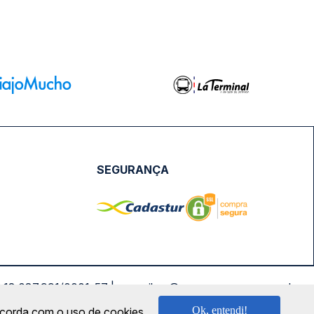
SEGURANÇA
NPJ: 18.087.991/0001-57 | saconibus@queropassagem.com.br
Ok, entendi!
oncorda com o uso de cookies.