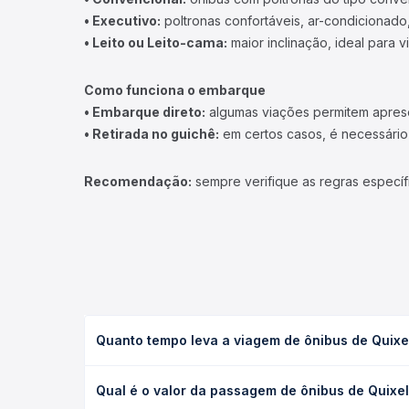
• Executivo:
poltronas confortáveis, ar-condicionado,
• Leito ou Leito-cama:
maior inclinação, ideal para 
Como funciona o embarque
• Embarque direto:
algumas viações permitem apresen
• Retirada no guichê:
em certos casos, é necessário r
Recomendação:
sempre verifique as regras específ
Quanto tempo leva a viagem de ônibus de Quixe
A viagem de ônibus de Quixelô, CE para Banabuiú, C
Qual é o valor da passagem de ônibus de Quixe
condições de tráfego. Na Quero Passagem você con