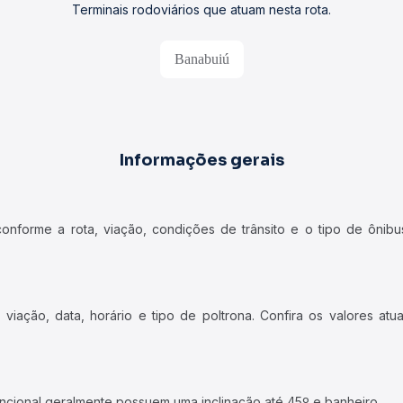
Terminais rodoviários que atuam nesta rota.
Banabuiú
Informações gerais
forme a rota, viação, condições de trânsito e o tipo de ônibus
iação, data, horário e tipo de poltrona. Confira os valores at
ncional geralmente possuem uma inclinação até 45º e banheiro.