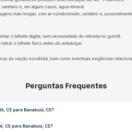
 sanitário e, em alguns casos, água mineral.
viagens mais longas, com ar-condicionado, sanitário e, possivelmente
tar o bilhete digital, sem necessidade de retirada no guichê.
etirar o bilhete físico antes do embarque.
icas da viação escolhida, bem como eventuais exigências relaciona
Perguntas Frequentes
lô, CE para Banabuiú, CE?
E leva em média 2h, podendo variar conforme a viação, o tipo de s
lô, CE para Banabuiú, CE?
sulta os horários disponíveis e vê a duração exata de cada opção