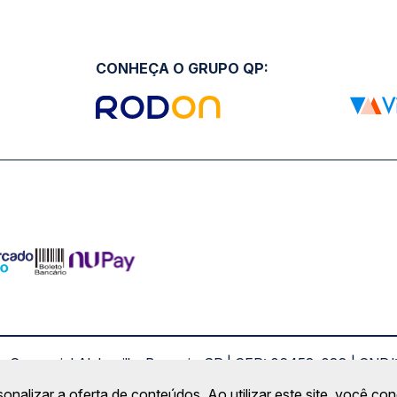
CONHEÇA O GRUPO QP:
ro Comercial Alphaville, Barueri - SP | CEP: 06453-038 | C
Copyright 2026 © QueroPassagem.com.br
sonalizar a oferta de conteúdos. Ao utilizar este site, você c