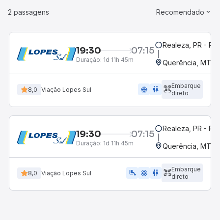
2 passagens
Recomendado
Realeza, PR - Rod
19:30
07:15
Duração:
1d 11h 45m
Querência, MT
Embarque
ac_unit
wc
8,0
Viação Lopes Sul
direto
Realeza, PR - Rod
19:30
07:15
Duração:
1d 11h 45m
Querência, MT
Embarque
airline_seat_legroom_extra
ac_unit
wc
8,0
Viação Lopes Sul
direto