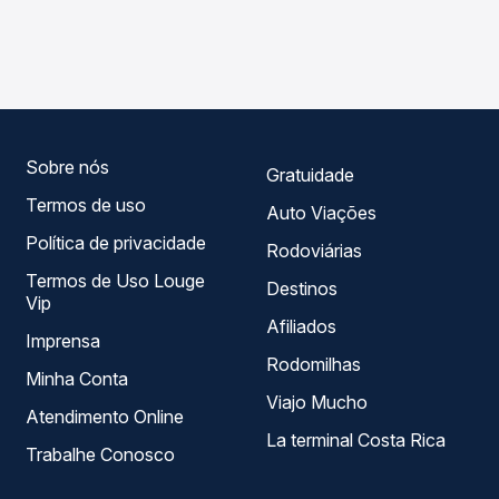
As viações Expresso São Luiz operam o trecho de Recife,
Passagem você compara os preços de todas as viações
PE - Rodoviária (TIP) para Alta Floresta, MT, com horários
em tempo real e garante a melhor oferta para o seu
variados ao longo do dia. Na Quero Passagem você
roteiro.
compara todas as opções — empresas, horários, tipos de
serviço e preços — em um só lugar e escolhe a que
melhor se encaixa na sua viagem.
Sobre nós
Gratuidade
Termos de uso
Auto Viações
Política de privacidade
Rodoviárias
Termos de Uso Louge
Destinos
Vip
Afiliados
Imprensa
Rodomilhas
Minha Conta
Viajo Mucho
Atendimento Online
La terminal Costa Rica
Trabalhe Conosco