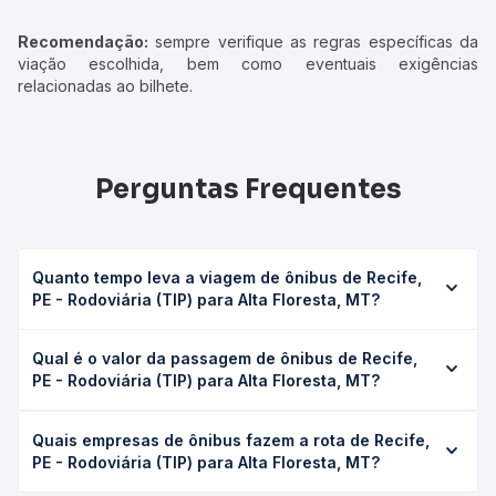
Recomendação:
sempre verifique as regras específicas da
viação escolhida, bem como eventuais exigências
relacionadas ao bilhete.
Perguntas Frequentes
Quanto tempo leva a viagem de ônibus de Recife,
PE - Rodoviária (TIP) para Alta Floresta, MT?
A viagem de ônibus de Recife, PE - Rodoviária (TIP) para
Qual é o valor da passagem de ônibus de Recife,
Alta Floresta, MT leva em média 76h 59min, podendo
PE - Rodoviária (TIP) para Alta Floresta, MT?
variar conforme a viação, o tipo de serviço (convencional,
executivo ou leito) e as condições de tráfego. Na Quero
O preço da passagem de ônibus de Recife, PE -
Passagem você consulta os horários disponíveis e vê a
Quais empresas de ônibus fazem a rota de Recife,
Rodoviária (TIP) para Alta Floresta, MT custa em média R$
duração exata de cada opção na data desejada.
PE - Rodoviária (TIP) para Alta Floresta, MT?
1.420,49 e varia conforme a data da viagem, a empresa, o
tipo de poltrona e a antecedência da compra. Na Quero