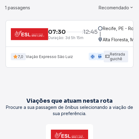
1 passagens
Recomendado
Recife, PE - Rodo
07:30
12:45
Duração:
3d 5h 15m
Alta Floresta, MT
Retirada
ac_unit
wc
7,0
Viação Expresso São Luiz
guichê
Viações que atuam nesta rota
Procure a sua passagem de ônibus selecionando a viação de
sua preferência.