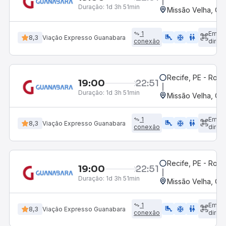
Duração:
1d 3h 51min
Missão Velha, CE
1
Emba
airline_seat_legroom_extra
ac_unit
wc
8,3
Viação Expresso Guanabara
conexão
direto
Recife, PE - Rodo
19:00
22:51
Duração:
1d 3h 51min
Missão Velha, CE
1
Emba
airline_seat_legroom_extra
ac_unit
wc
8,3
Viação Expresso Guanabara
conexão
direto
Recife, PE - Rodo
19:00
22:51
Duração:
1d 3h 51min
Missão Velha, CE
1
Emba
airline_seat_legroom_extra
ac_unit
wc
8,3
Viação Expresso Guanabara
conexão
direto