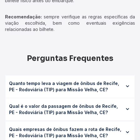
bilhete físico antes do embarque.
Recomendação:
sempre verifique as regras específicas da
viação escolhida, bem como eventuais exigências
relacionadas ao bilhete.
Perguntas Frequentes
Quanto tempo leva a viagem de ônibus de Recife,
PE - Rodoviária (TIP) para Missão Velha, CE?
A viagem de ônibus de Recife, PE - Rodoviária (TIP) para
Qual é o valor da passagem de ônibus de Recife,
Missão Velha, CE leva em média 14h 50min, podendo
PE - Rodoviária (TIP) para Missão Velha, CE?
variar conforme a viação, o tipo de serviço (convencional,
executivo ou leito) e as condições de tráfego. Na Quero
O preço da passagem de ônibus de Recife, PE -
Passagem você consulta os horários disponíveis e vê a
Quais empresas de ônibus fazem a rota de Recife,
Rodoviária (TIP) para Missão Velha, CE custa em média R$
duração exata de cada opção na data desejada.
PE - Rodoviária (TIP) para Missão Velha, CE?
243,45 e varia conforme a data da viagem, a empresa, o