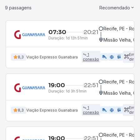
9 passagens
Recomendado
Recife, PE - Rodo
07:30
20:21
Duração:
1d 12h 51min
Missão Velha, CE
1
Emba
airline_seat_legroom_extra
ac_unit
WC
8,3
Viação Expresso Guanabara
conexão
direto
Recife, PE - Rodo
19:00
22:51
Duração:
1d 3h 51min
Missão Velha, CE
1
Emba
airline_seat_legroom_extra
ac_unit
wc
8,3
Viação Expresso Guanabara
conexão
direto
Recife, PE - Rodo
19:00
22:51