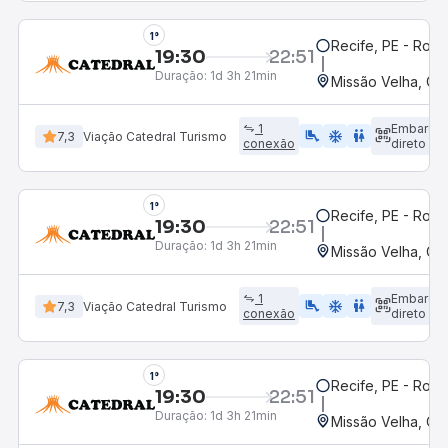
1°
Recife, PE - Rodo
19:30
22:51
Duração:
1d 3h 21min
Missão Velha, CE
1
Embarqu
airline_seat_legroom_extra
ac_unit
wc
7,3
Viação Catedral Turismo
conexão
direto
1°
Recife, PE - Rodo
19:30
22:51
Duração:
1d 3h 21min
Missão Velha, CE
1
Embarqu
airline_seat_legroom_extra
ac_unit
wc
7,3
Viação Catedral Turismo
conexão
direto
1°
Recife, PE - Rodo
19:30
22:51
Duração:
1d 3h 21min
Missão Velha, CE