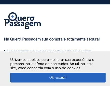
Na Quero Passagem sua compra é totalmente segura!
Para garantirmos que seus dados estejam sempre
protegidos, não armazenamos nenhuma informação do
Utilizamos cookies para melhorar sua experiência e
cartão de crédito utilizado, seguindo os protocolos de
personalizar a oferta de conteúdos. Ao utilizar este
criptografia e de segurança das principais instituições
site, você concorda com o uso de cookies.
bancárias do Brasil.
Ok, entendi!
CONHEÇA O GRUPO QP: