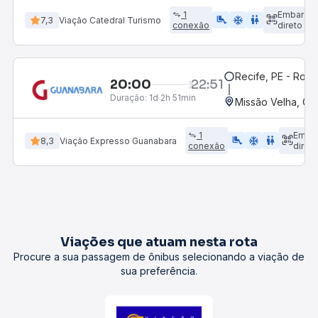
1
Embarqu
airline_seat_legroom_extra
ac_unit
wc
7,3
Viação Catedral Turismo
conexão
direto
Recife, PE - Rodo
20:00
22:51
Duração:
1d 2h 51min
Missão Velha, CE
1
Emba
airline_seat_legroom_extra
ac_unit
wc
8,3
Viação Expresso Guanabara
conexão
direto
Viações que atuam nesta rota
Procure a sua passagem de ônibus selecionando a viação de
sua preferência.