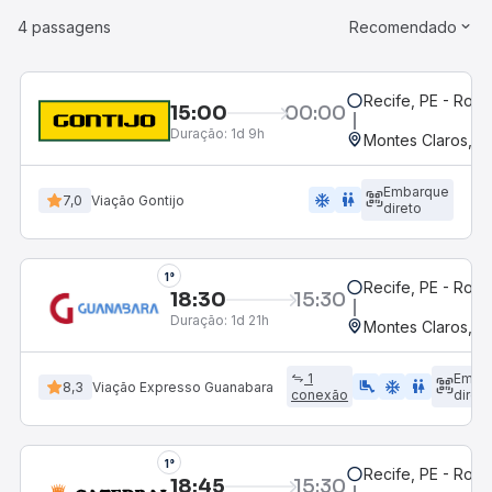
4 passagens
Recomendado
Recife, PE - Rodo
15:00
00:00
Duração:
1d 9h
Montes Claros, M
Embarque
ac_unit
wc
7,0
Viação Gontijo
direto
1°
Recife, PE - Rodo
18:30
15:30
Duração:
1d 21h
Montes Claros, M
1
Emba
airline_seat_legroom_extra
ac_unit
WC
8,3
Viação Expresso Guanabara
conexão
direto
1°
Recife, PE - Rodo
18:45
15:30