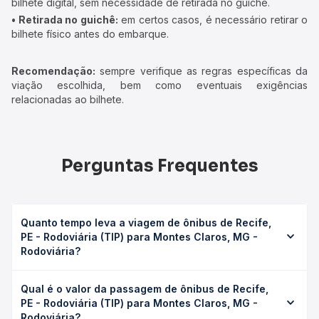
bilhete digital, sem necessidade de retirada no guichê.
• Retirada no guichê:
em certos casos, é necessário retirar o
bilhete físico antes do embarque.
Recomendação:
sempre verifique as regras específicas da
viação escolhida, bem como eventuais exigências
relacionadas ao bilhete.
Perguntas Frequentes
Quanto tempo leva a viagem de ônibus de Recife,
PE - Rodoviária (TIP) para Montes Claros, MG -
Rodoviária?
A viagem de ônibus de Recife, PE - Rodoviária (TIP) para
Qual é o valor da passagem de ônibus de Recife,
Montes Claros, MG - Rodoviária leva em média 33h 3min,
PE - Rodoviária (TIP) para Montes Claros, MG -
podendo variar conforme a viação, o tipo de serviço
Rodoviária?