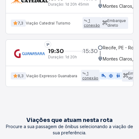
Duração:
1d 20h 45min
Montes Claros, M
1
Embarque
7,3
Viação Catedral Turismo
conexão
direto
1°
Recife, PE - Rodo
19:30
15:30
Duração:
1d 20h
Montes Claros, M
1
Emba
airline_seat_legroom_extra
ac_unit
wc
8,3
Viação Expresso Guanabara
conexão
direto
Viações que atuam nesta rota
Procure a sua passagem de ônibus selecionando a viação de
sua preferência.