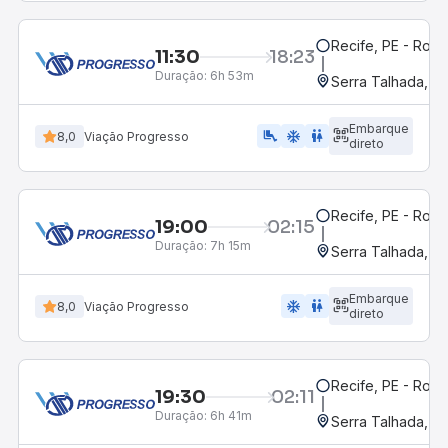
Recife, PE - Rodo
11:30
18:23
Duração:
6h 53m
Serra Talhada, P
Embarque
airline_seat_legroom_extra
ac_unit
wc
8,0
Viação Progresso
direto
Recife, PE - Rodo
19:00
02:15
Duração:
7h 15m
Serra Talhada, P
Embarque
ac_unit
wc
8,0
Viação Progresso
direto
Recife, PE - Rodo
19:30
02:11
Duração:
6h 41m
Serra Talhada, P