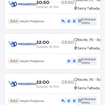
20:50
03:00
Duração:
6h 10m
Serra Talhada, P
Embarque
airline_seat_legroom_extra
ac_unit
wc
8,0
Viação Progresso
direto
Recife, PE - Rodo
22:00
03:50
Duração:
5h 50m
Serra Talhada, P
Embarque
ac_unit
wc
8,0
Viação Progresso
direto
Recife, PE - Rodo
22:00
03:50
Duração:
5h 50m
Serra Talhada, P
Embarque
airline_seat_legroom_extra
ac_unit
wc
8,0
Viação Progresso
direto