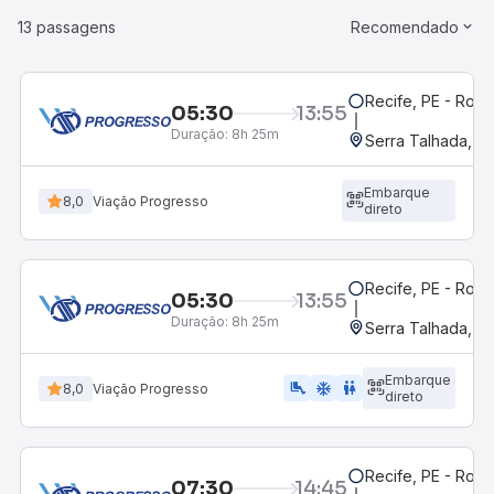
13 passagens
Recomendado
Recife, PE - Rodo
05:30
13:55
Duração:
8h 25m
Serra Talhada, P
Embarque
8,0
Viação Progresso
direto
Recife, PE - Rodo
05:30
13:55
Duração:
8h 25m
Serra Talhada, P
Embarque
airline_seat_legroom_extra
ac_unit
wc
8,0
Viação Progresso
direto
Recife, PE - Rodo
07:30
14:45