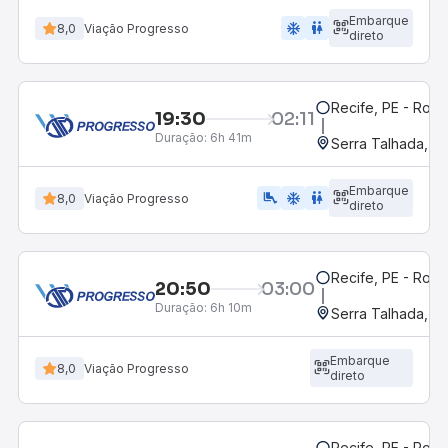
Embarque
ac_unit
wc
8,0
Viação Progresso
direto
Recife, PE - Rodo
19:30
02:11
Duração:
6h 41m
Serra Talhada, P
Embarque
airline_seat_legroom_extra
ac_unit
wc
8,0
Viação Progresso
direto
Recife, PE - Rodo
20:50
03:00
Duração:
6h 10m
Serra Talhada, P
Embarque
8,0
Viação Progresso
direto
Recife, PE - Rodo