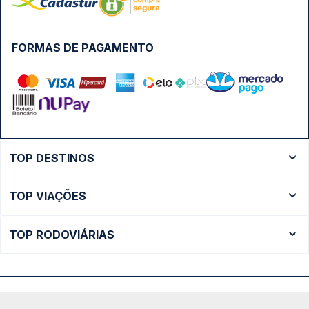
FORMAS DE PAGAMENTO
TOP DESTINOS
Ônibus Rio de Janeiro
TOP VIAÇÕES
Ônibus São Paulo
Passagens Cometa
Ônibus Brasília
TOP RODOVIÁRIAS
Passagens Gontijo
Ônibus Campinas
Rodoviária São Paulo - Tietê
Passagens 1001
Ônibus Londrina
Rodoviária Rio de Janeiro - Novo Rio
Passagens Águia Branca
+ Destinos
Rodoviária Belo Horizonte - Gov. Israel Pinheiro (Tergip)
Calçada das Margaridas, 163 - Sala 02 - Condomínio Centro