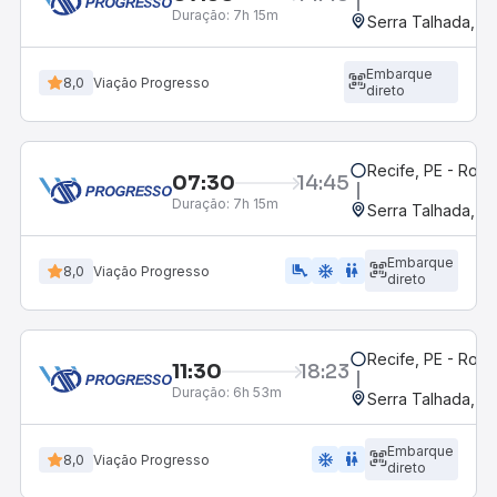
Duração:
7h 15m
Serra Talhada, P
Embarque
8,0
Viação Progresso
direto
Recife, PE - Rodo
07:30
14:45
Duração:
7h 15m
Serra Talhada, P
Embarque
airline_seat_legroom_extra
ac_unit
wc
8,0
Viação Progresso
direto
Recife, PE - Rodo
11:30
18:23
Duração:
6h 53m
Serra Talhada, P
Embarque
ac_unit
wc
8,0
Viação Progresso
direto