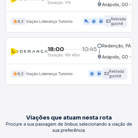
Duração:
17h
Anápolis, GO - Ro
Retirada
airline_seat_legroom_extra
ac_unit
wc
8,3
Viação Liderança Turismo
guichê
Redenção, PA
18:00
10:45
Duração:
16h 45m
Anápolis, GO - Ro
Retirada
ac_unit
wc
8,3
Viação Liderança Turismo
guichê
Viações que atuam nesta rota
Procure a sua passagem de ônibus selecionando a viação de
sua preferência.