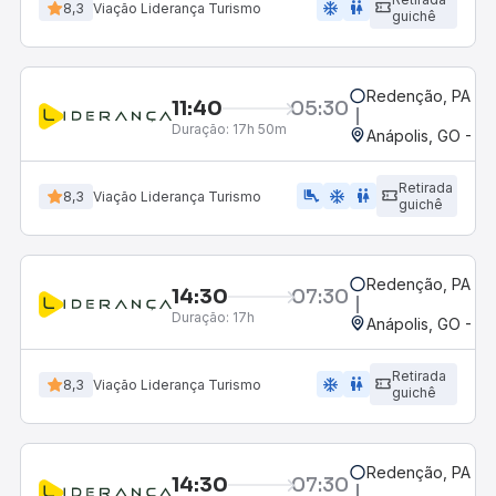
ac_unit
wc
8,3
Viação Liderança Turismo
guichê
Redenção, PA
11:40
05:30
Duração:
17h 50m
Anápolis, GO - Ro
Retirada
airline_seat_legroom_extra
ac_unit
wc
8,3
Viação Liderança Turismo
guichê
Redenção, PA
14:30
07:30
Duração:
17h
Anápolis, GO - Ro
Retirada
ac_unit
wc
8,3
Viação Liderança Turismo
guichê
Redenção, PA
14:30
07:30