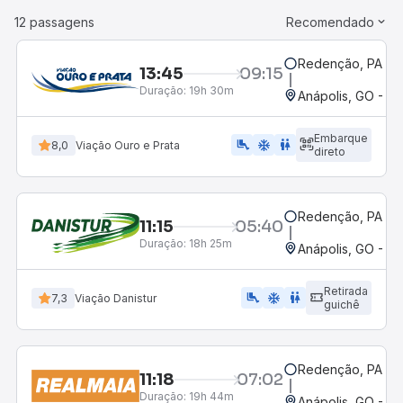
12 passagens
Recomendado
Redenção, PA
13:45
09:15
Duração:
19h 30m
Anápolis, GO - Ro
Embarque
airline_seat_legroom_extra
ac_unit
WC
8,0
Viação Ouro e Prata
direto
Redenção, PA
11:15
05:40
Duração:
18h 25m
Anápolis, GO - Ro
Retirada
airline_seat_legroom_extra
ac_unit
WC
7,3
Viação Danistur
guichê
Redenção, PA
11:18
07:02
Duração:
19h 44m
Anápolis, GO - Ro