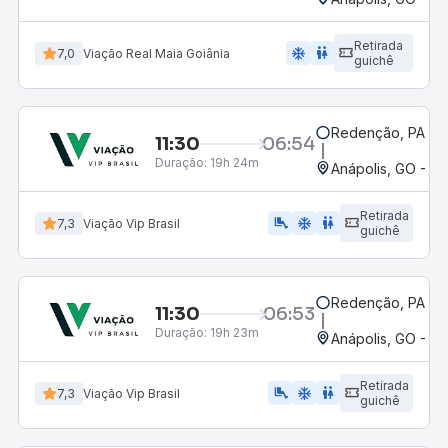
Retirada
ac_unit
wc
7,0
Viação Real Maia Goiânia
guichê
Redenção, PA
11:30
06:54
Duração:
19h 24m
Anápolis, GO - Ro
Retirada
airline_seat_legroom_extra
ac_unit
WC
7,3
Viação Vip Brasil
guichê
Redenção, PA
11:30
06:53
Duração:
19h 23m
Anápolis, GO - Ro
Retirada
airline_seat_legroom_extra
ac_unit
WC
7,3
Viação Vip Brasil
guichê