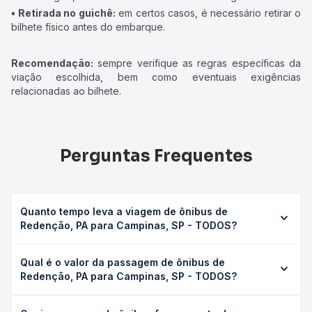
• Retirada no guichê:
em certos casos, é necessário retirar o
bilhete físico antes do embarque.
Recomendação:
sempre verifique as regras específicas da
viação escolhida, bem como eventuais exigências
relacionadas ao bilhete.
Perguntas Frequentes
Quanto tempo leva a viagem de ônibus de
Redenção, PA para Campinas, SP - TODOS?
A viagem de ônibus de Redenção, PA para Campinas, SP -
Qual é o valor da passagem de ônibus de
TODOS leva em média 0 horas, podendo variar conforme
Redenção, PA para Campinas, SP - TODOS?
a viação, o tipo de serviço (convencional, executivo ou
leito) e as condições de tráfego. Na Quero Passagem
O preço da passagem de ônibus de Redenção, PA para
você consulta os horários disponíveis e vê a duração