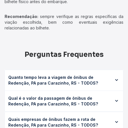
bilhete físico antes do embarque.
Recomendação:
sempre verifique as regras específicas da
viação escolhida, bem como eventuais exigências
relacionadas ao bilhete.
Perguntas Frequentes
Quanto tempo leva a viagem de ônibus de
Redenção, PA para Carazinho, RS - TODOS?
A viagem de ônibus de Redenção, PA para Carazinho, RS
Qual é o valor da passagem de ônibus de
- TODOS leva em média 0 horas, podendo variar
Redenção, PA para Carazinho, RS - TODOS?
conforme a viação, o tipo de serviço (convencional,
executivo ou leito) e as condições de tráfego. Na Quero
O preço da passagem de ônibus de Redenção, PA para
Passagem você consulta os horários disponíveis e vê a
Quais empresas de ônibus fazem a rota de
Carazinho, RS - TODOS custa em média não identificado e
duração exata de cada opção na data desejada.
Redenção, PA para Carazinho, RS - TODOS?
varia conforme a data da viagem, a empresa, o tipo de