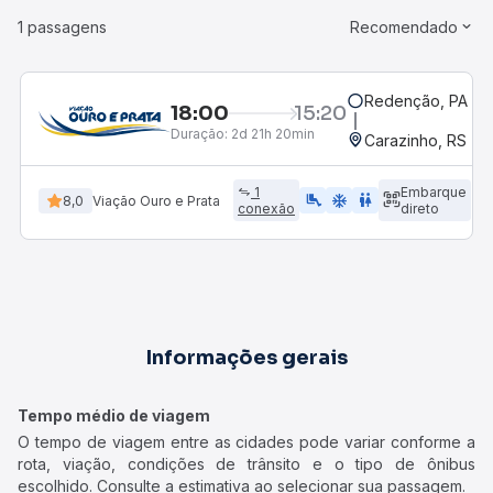
1 passagens
Recomendado
Redenção, PA
18:00
15:20
Duração:
2d 21h 20min
Carazinho, RS - R
1
Embarque
airline_seat_legroom_extra
ac_unit
WC
8,0
Viação Ouro e Prata
conexão
direto
Informações gerais
Tempo médio de viagem
O tempo de viagem entre as cidades pode variar conforme a
rota, viação, condições de trânsito e o tipo de ônibus
escolhido. Consulte a estimativa ao selecionar sua passagem.