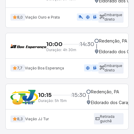
Eldorado dos Car
Embarque
airline_seat_legroom_extra
ac_unit
WC
8,0
Viação Ouro e Prata
direto
Redenção, PA
10:00
14:30
Duração:
4h 30m
Eldorado dos Car
Embarque
ac_unit
wc
7,7
Viação Boa Esperança
direto
Redenção, PA
10:15
15:30
Duração:
5h 15m
Eldorado dos Carajas
Retirada
8,3
Viação JJ Tur
guichê