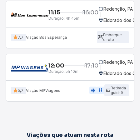
Redenção, PA
11:15
16:00
Duração:
4h 45m
Eldorado dos Car
Embarque
7,7
Viação Boa Esperança
direto
Redenção, PA
12:00
17:10
Duração:
5h 10m
Eldorado dos Car
Retirada
ac_unit
wc
5,7
Viação MPViagens
guichê
Viações que atuam nesta rota