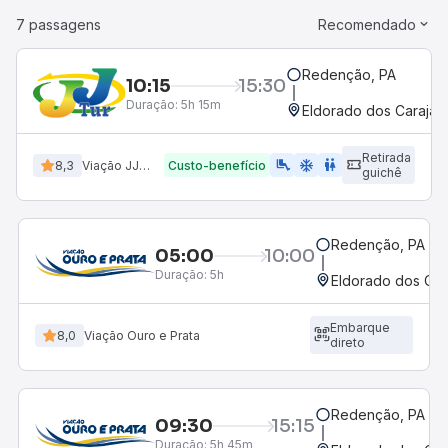
7 passagens
Recomendado
Redenção, PA
10:15
15:30
Duração:
5h 15m
Eldorado dos Carajas
Retirada
airline_seat_legroom_extra
ac_unit
wc
8,3
Viação JJ Tur
Custo-benefício
guichê
Redenção, PA
05:00
10:00
Duração:
5h
Eldorado dos Car
Embarque
8,0
Viação Ouro e Prata
direto
Redenção, PA
09:30
15:15
Duração:
5h 45m