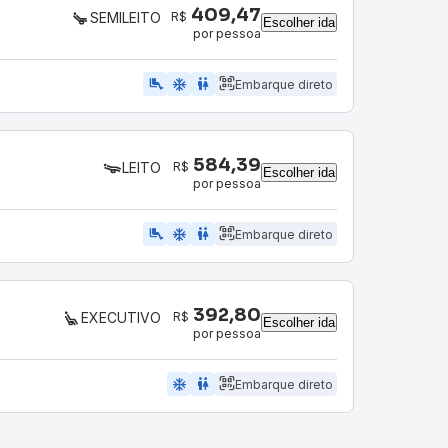
409,47
R$
SEMILEITO
Escolher ida
por pessoa
airline_seat_legroom_extra
ac_unit
WC
Embarque direto
584,39
R$
LEITO
Escolher ida
por pessoa
airline_seat_legroom_extra
ac_unit
wc
Embarque direto
392,80
R$
EXECUTIVO
Escolher ida
por pessoa
ac_unit
wc
Embarque direto