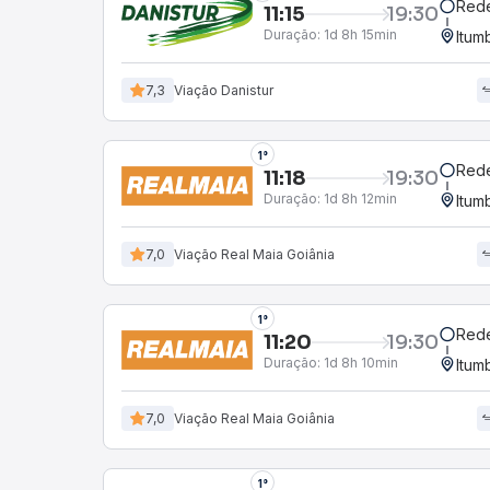
Red
11:15
19:30
Duração:
1d 8h 15min
Itum
7,3
Viação Danistur
1°
Red
11:18
19:30
Duração:
1d 8h 12min
Itum
7,0
Viação Real Maia Goiânia
1°
Red
11:20
19:30
Duração:
1d 8h 10min
Itum
7,0
Viação Real Maia Goiânia
1°