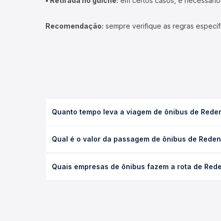
• Retirada no guichê:
em certos casos, é necessário r
Recomendação:
sempre verifique as regras específ
Quanto tempo leva a viagem de ônibus de Reden
A viagem de ônibus de Redenção, PA para Itumbiara
Qual é o valor da passagem de ônibus de Redenç
executivo ou leito) e as condições de tráfego. Na
O preço da passagem de ônibus de Redenção, PA par
Quais empresas de ônibus fazem a rota de Rede
poltrona e a antecedência da compra. Na Quero Pa
As viações Real Expresso operam o trecho de Rede
todas as opções — empresas, horários, tipos de se