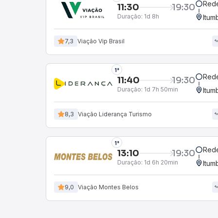
Red
11:30
19:30
Duração:
1d 8h
Itum
7,3
Viação Vip Brasil
1°
Red
11:40
19:30
Duração:
1d 7h 50min
Itum
8,3
Viação Liderança Turismo
1°
Red
13:10
19:30
Duração:
1d 6h 20min
Itum
9,0
Viação Montes Belos