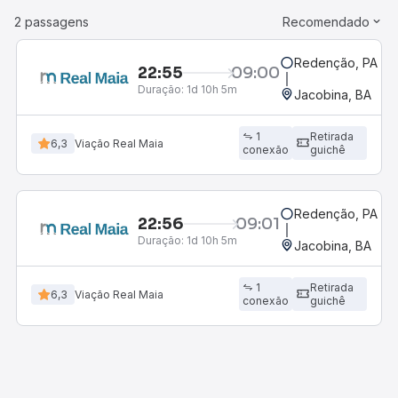
2 passagens
Recomendado
Redenção, PA
22:55
09:00
Duração:
1d 10h 5m
Jacobina, BA
1
Retirada
6,3
Viação Real Maia
conexão
guichê
Redenção, PA
22:56
09:01
R
Duração:
1d 10h 5m
Jacobina, BA
1
Retirada
6,3
Viação Real Maia
conexão
guichê