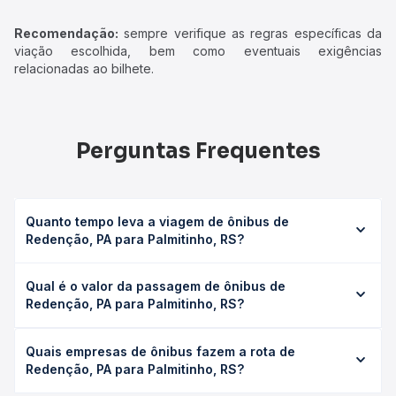
Recomendação:
sempre verifique as regras específicas da
viação escolhida, bem como eventuais exigências
relacionadas ao bilhete.
Perguntas Frequentes
Quanto tempo leva a viagem de ônibus de
Redenção, PA para Palmitinho, RS?
A viagem de ônibus de Redenção, PA para Palmitinho, RS
Qual é o valor da passagem de ônibus de
leva em média 61h 15min, podendo variar conforme a
Redenção, PA para Palmitinho, RS?
viação, o tipo de serviço (convencional, executivo ou
leito) e as condições de tráfego. Na Quero Passagem
O preço da passagem de ônibus de Redenção, PA para
você consulta os horários disponíveis e vê a duração
Quais empresas de ônibus fazem a rota de
Palmitinho, RS custa em média R$ 1.166,99 e varia
exata de cada opção na data desejada.
Redenção, PA para Palmitinho, RS?
conforme a data da viagem, a empresa, o tipo de poltrona
e a antecedência da compra. Na Quero Passagem você