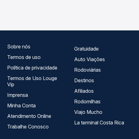
As viações Ouro e Prata operam o trecho de Redenção,
compara os preços de todas as viações em tempo real e
PA para Palmitinho, RS, com horários variados ao longo do
garante a melhor oferta para o seu roteiro.
dia. Na Quero Passagem você compara todas as opções
— empresas, horários, tipos de serviço e preços — em um
só lugar e escolhe a que melhor se encaixa na sua
viagem.
Sobre nós
Gratuidade
Termos de uso
Auto Viações
Política de privacidade
Rodoviárias
Termos de Uso Louge
Destinos
Vip
Afiliados
Imprensa
Rodomilhas
Minha Conta
Viajo Mucho
Atendimento Online
La terminal Costa Rica
Trabalhe Conosco