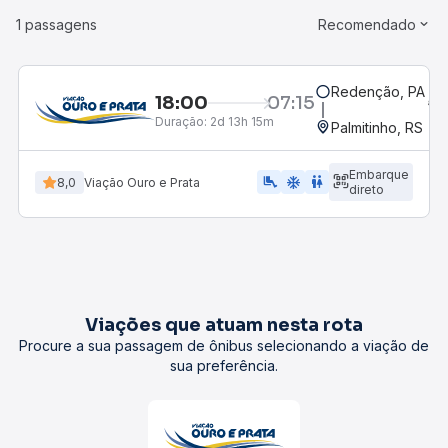
1 passagens
Recomendado
Redenção, PA
18:00
07:15
Duração:
2d 13h 15m
Palmitinho, RS
Embarque
airline_seat_legroom_extra
ac_unit
WC
8,0
Viação Ouro e Prata
direto
Viações que atuam nesta rota
Procure a sua passagem de ônibus selecionando a viação de
sua preferência.