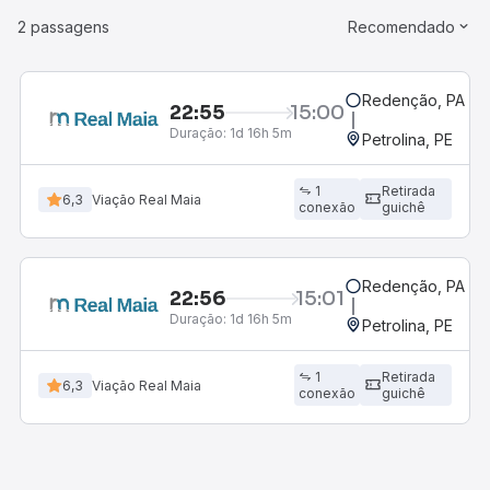
2 passagens
Recomendado
Redenção, PA
22:55
15:00
R
Duração:
1d 16h 5m
Petrolina, PE
1
Retirada
6,3
Viação Real Maia
conexão
guichê
Redenção, PA
22:56
15:01
R
Duração:
1d 16h 5m
Petrolina, PE
1
Retirada
6,3
Viação Real Maia
conexão
guichê