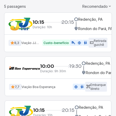
5 passagens
Recomendado
Redenção, PA
10:15
20:15
Duração:
10h
Rondon do Pará, PA
Retirada
airline_seat_legroom_extra
ac_unit
wc
8,3
Viação JJ Tur
Custo-benefício
guichê
Redenção, PA
10:00
19:30
Duração:
9h 30m
Rondon do Pará,
Embarque
ac_unit
wc
7,7
Viação Boa Esperança
direto
Redenção, PA
10:15
20:15
Duração:
10h