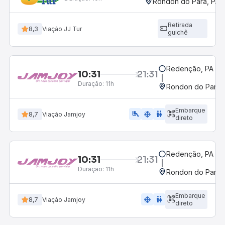
Rondon do Pará, PA
Retirada
8,3
Viação JJ Tur
guichê
Redenção, PA
10:31
21:31
Duração:
11h
Rondon do Pará,
Embarque
airline_seat_legroom_extra
ac_unit
wc
8,7
Viação Jamjoy
direto
Redenção, PA
10:31
21:31
Duração:
11h
Rondon do Pará,
Embarque
ac_unit
wc
8,7
Viação Jamjoy
direto