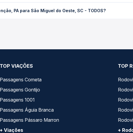
ara São Miguel do Oeste, SC - TODOS custa em média R$ 1.100,99 
enção, PA para São Miguel do Oeste, SC - TODOS?
Quero Passagem você compara os preços de todas as viações em tem
nção, PA para São Miguel do Oeste, SC - TODOS, com horários var
pos de serviço e preços — em um só lugar e escolhe a que melhor 
TOP VIAÇÕES
TOP R
Passagens Cometa
Rodovi
Passagens Gontijo
Rodovi
Passagens 1001
Rodoviá
Passagens Águia Branca
Rodoviá
Passagens Pássaro Marron
Rodovi
+ Viações
+ Rodo