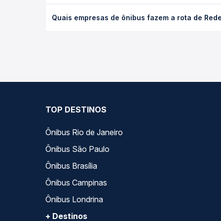
desejada.
O preço da passagem de ônibus de Redenção, PA p
Quais empresas de ônibus fazem a rota de Red
tipo de poltrona e a antecedência da compra. Na 
roteiro.
As viações Ouro e Prata operam o trecho de Rede
compara todas as opções — empresas, horários, ti
TOP DESTINOS
Ônibus Rio de Janeiro
Ônibus São Paulo
Ônibus Brasília
Ônibus Campinas
Ônibus Londrina
+ Destinos