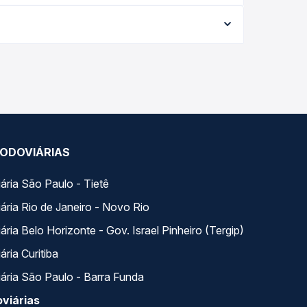
e varia conforme a data da viagem, a empresa, o
po real e garante a melhor oferta para o seu
iados ao longo do dia. Na Quero Passagem você
se encaixa na sua viagem.
ODOVIÁRIAS
ária São Paulo - Tietê
ária Rio de Janeiro - Novo Rio
ria Belo Horizonte - Gov. Israel Pinheiro (Tergip)
ria Curitiba
ária São Paulo - Barra Funda
viárias