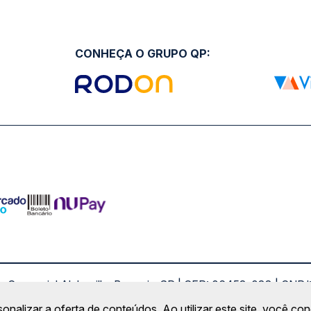
CONHEÇA O GRUPO QP:
ro Comercial Alphaville, Barueri - SP | CEP: 06453-038 | C
Copyright 2026 © QueroPassagem.com.br
sonalizar a oferta de conteúdos. Ao utilizar este site, você c