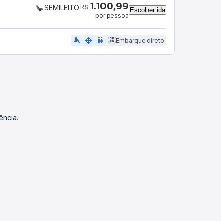
1.100,99
R$
SEMILEITO
Escolher ida
por pessoa
airline_seat_legroom_extra
ac_unit
WC
Embarque direto
ência.