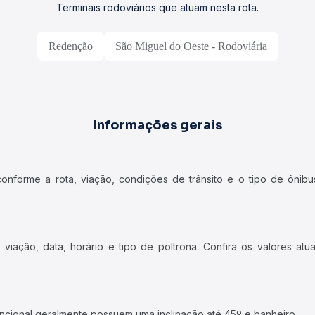
Terminais rodoviários que atuam nesta rota.
Redenção
São Miguel do Oeste - Rodoviária
Informações gerais
forme a rota, viação, condições de trânsito e o tipo de ônibus
iação, data, horário e tipo de poltrona. Confira os valores at
ncional geralmente possuem uma inclinação até 45º e banheiro.