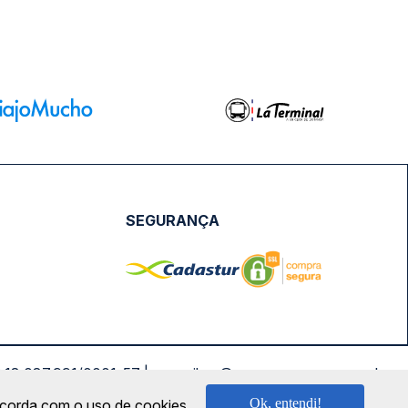
SEGURANÇA
NPJ: 18.087.991/0001-57 | saconibus@queropassagem.com.br
Ok, entendi!
oncorda com o uso de cookies.