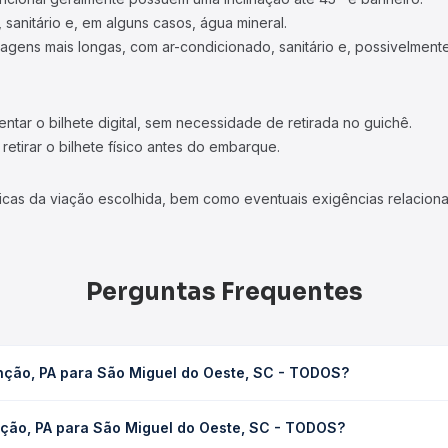
 sanitário e, em alguns casos, água mineral.
viagens mais longas, com ar-condicionado, sanitário e, possivelmente
tar o bilhete digital, sem necessidade de retirada no guichê.
etirar o bilhete físico antes do embarque.
icas da viação escolhida, bem como eventuais exigências relaciona
Perguntas Frequentes
nção, PA para São Miguel do Oeste, SC - TODOS?
el do Oeste, SC - TODOS leva em média 58h 30min, podendo variar
nção, PA para São Miguel do Oeste, SC - TODOS?
 de tráfego. Na Quero Passagem você consulta os horários disponív