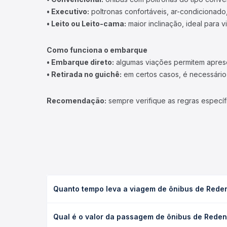
• Executivo:
poltronas confortáveis, ar-condicionado,
• Leito ou Leito-cama:
maior inclinação, ideal para 
Como funciona o embarque
• Embarque direto:
algumas viações permitem apresen
• Retirada no guichê:
em certos casos, é necessário r
Recomendação:
sempre verifique as regras específ
Quanto tempo leva a viagem de ônibus de Rede
A viagem de ônibus de Redenção, PA para São Migu
Qual é o valor da passagem de ônibus de Rede
(convencional, executivo ou leito) e as condições