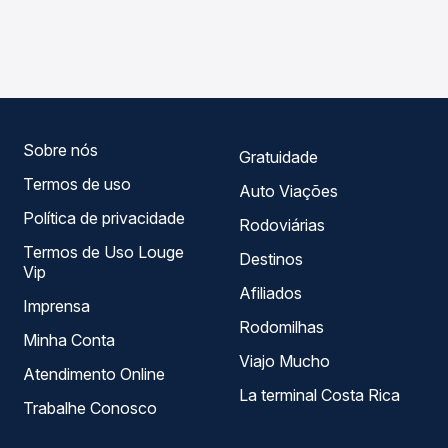
As viações Ouro e Prata operam o trecho de Redenção,
compara os preços de todas as viações em tempo real e
PA para Sonora, MS, com horários variados ao longo do
garante a melhor oferta para o seu roteiro.
dia. Na Quero Passagem você compara todas as opções
— empresas, horários, tipos de serviço e preços — em um
só lugar e escolhe a que melhor se encaixa na sua
viagem.
Sobre nós
Gratuidade
Termos de uso
Auto Viações
Política de privacidade
Rodoviárias
Termos de Uso Louge
Destinos
Vip
Afiliados
Imprensa
Rodomilhas
Minha Conta
Viajo Mucho
Atendimento Online
La terminal Costa Rica
Trabalhe Conosco