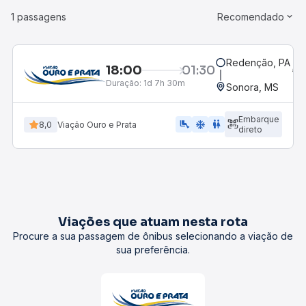
1 passagens
Recomendado
Redenção, PA
18:00
01:30
Duração:
1d 7h 30m
Sonora, MS
Embarque
airline_seat_legroom_extra
ac_unit
WC
8,0
Viação Ouro e Prata
direto
Viações que atuam nesta rota
Procure a sua passagem de ônibus selecionando a viação de
sua preferência.