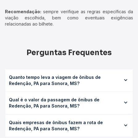
Recomendação:
sempre verifique as regras específicas da
viação escolhida, bem como eventuais exigências
relacionadas ao bilhete.
Perguntas Frequentes
Quanto tempo leva a viagem de ônibus de
Redenção, PA para Sonora, MS?
A viagem de ônibus de Redenção, PA para Sonora, MS
Qual é o valor da passagem de ônibus de
leva em média 31h 30min, podendo variar conforme a
Redenção, PA para Sonora, MS?
viação, o tipo de serviço (convencional, executivo ou
leito) e as condições de tráfego. Na Quero Passagem
O preço da passagem de ônibus de Redenção, PA para
você consulta os horários disponíveis e vê a duração
Quais empresas de ônibus fazem a rota de
Sonora, MS custa em média R$ 696,32 e varia conforme a
exata de cada opção na data desejada.
Redenção, PA para Sonora, MS?
data da viagem, a empresa, o tipo de poltrona e a
antecedência da compra. Na Quero Passagem você