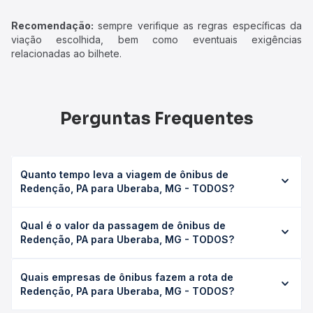
Recomendação:
sempre verifique as regras específicas da
viação escolhida, bem como eventuais exigências
relacionadas ao bilhete.
Perguntas Frequentes
Quanto tempo leva a viagem de ônibus de
Redenção, PA para Uberaba, MG - TODOS?
A viagem de ônibus de Redenção, PA para Uberaba, MG -
Qual é o valor da passagem de ônibus de
TODOS leva em média 0 horas, podendo variar conforme
Redenção, PA para Uberaba, MG - TODOS?
a viação, o tipo de serviço (convencional, executivo ou
leito) e as condições de tráfego. Na Quero Passagem
O preço da passagem de ônibus de Redenção, PA para
você consulta os horários disponíveis e vê a duração
Quais empresas de ônibus fazem a rota de
Uberaba, MG - TODOS custa em média não identificado e
exata de cada opção na data desejada.
Redenção, PA para Uberaba, MG - TODOS?
varia conforme a data da viagem, a empresa, o tipo de
poltrona e a antecedência da compra. Na Quero