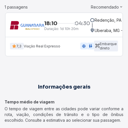
1 passagens
Recomendado
Redenção, PA
18:10
04:30
Duração:
1d 10h 20m
Uberaba, MG - Te
Embarque
ac_unit
wc
7,3
Viação Real Expresso
direto
Informações gerais
Tempo médio de viagem
O tempo de viagem entre as cidades pode variar conforme a
rota, viação, condições de trânsito e o tipo de ônibus
escolhido. Consulte a estimativa ao selecionar sua passagem.