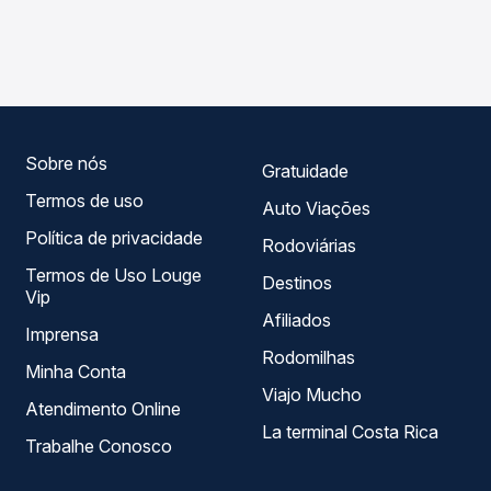
As viações não identificadas operam o trecho de
Passagem você compara os preços de todas as viações
Redenção, PA para Uberaba, MG - TODOS, com horários
em tempo real e garante a melhor oferta para o seu
variados ao longo do dia. Na Quero Passagem você
roteiro.
compara todas as opções — empresas, horários, tipos de
serviço e preços — em um só lugar e escolhe a que
melhor se encaixa na sua viagem.
Sobre nós
Gratuidade
Termos de uso
Auto Viações
Política de privacidade
Rodoviárias
Termos de Uso Louge
Destinos
Vip
Afiliados
Imprensa
Rodomilhas
Minha Conta
Viajo Mucho
Atendimento Online
La terminal Costa Rica
Trabalhe Conosco