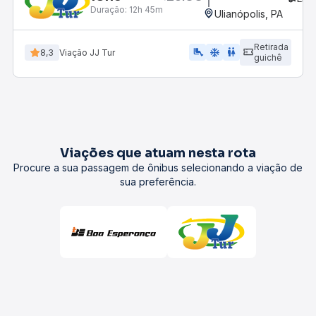
Duração:
12h 45m
Ulianópolis, PA
Retirada
airline_seat_legroom_extra
ac_unit
wc
8,3
Viação JJ Tur
guichê
Viações que atuam nesta rota
Procure a sua passagem de ônibus selecionando a viação de
sua preferência.