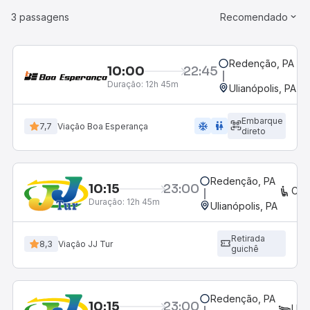
3 passagens
Recomendado
Redenção, PA
10:00
22:45
Duração:
12h 45m
Ulianópolis, PA
Embarque
ac_unit
wc
7,7
Viação Boa Esperança
direto
Redenção, PA
10:15
23:00
CO
Duração:
12h 45m
Ulianópolis, PA
Retirada
8,3
Viação JJ Tur
guichê
Redenção, PA
10:15
23:00
LEI