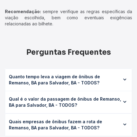
Recomendação:
sempre verifique as regras específicas da
viação escolhida, bem como eventuais exigências
relacionadas ao bilhete.
Perguntas Frequentes
Quanto tempo leva a viagem de ônibus de
Remanso, BA para Salvador, BA - TODOS?
A viagem de ônibus de Remanso, BA para Salvador, BA -
Qual é o valor da passagem de ônibus de Remanso,
TODOS leva em média 12h 20min, podendo variar
BA para Salvador, BA - TODOS?
conforme a viação, o tipo de serviço (convencional,
executivo ou leito) e as condições de tráfego. Na Quero
O preço da passagem de ônibus de Remanso, BA para
Passagem você consulta os horários disponíveis e vê a
Quais empresas de ônibus fazem a rota de
Salvador, BA - TODOS custa em média R$ 238,28 e varia
duração exata de cada opção na data desejada.
Remanso, BA para Salvador, BA - TODOS?
conforme a data da viagem, a empresa, o tipo de poltrona
e a antecedência da compra. Na Quero Passagem você