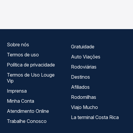
As viações Gontijo operam o trecho de Remanso, BA para
compara os preços de todas as viações em tempo real e
Salvador, BA - TODOS, com horários variados ao longo do
garante a melhor oferta para o seu roteiro.
dia. Na Quero Passagem você compara todas as opções
— empresas, horários, tipos de serviço e preços — em um
só lugar e escolhe a que melhor se encaixa na sua
viagem.
Sobre nós
Gratuidade
Termos de uso
Auto Viações
Política de privacidade
Rodoviárias
Termos de Uso Louge
Destinos
Vip
Afiliados
Imprensa
Rodomilhas
Minha Conta
Viajo Mucho
Atendimento Online
La terminal Costa Rica
Trabalhe Conosco