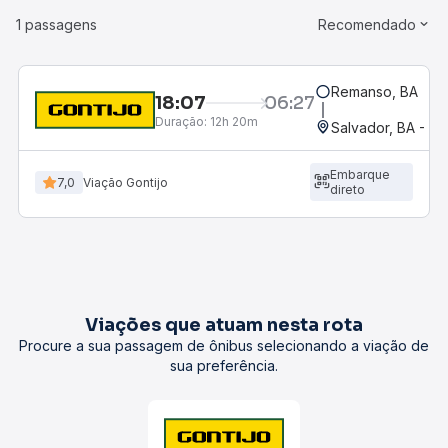
1 passagens
Recomendado
Remanso, BA
18:07
06:27
Duração:
12h 20m
Salvador, BA - Ro
Embarque
7,0
Viação Gontijo
direto
Viações que atuam nesta rota
Procure a sua passagem de ônibus selecionando a viação de
sua preferência.