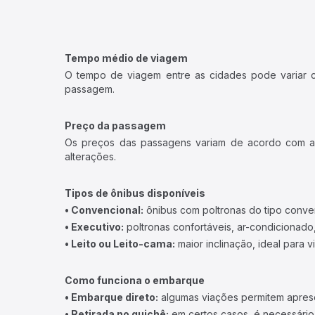
Tempo médio de viagem
O tempo de viagem entre as cidades pode variar con
passagem.
Preço da passagem
Os preços das passagens variam de acordo com a v
alterações.
Tipos de ônibus disponíveis
• Convencional:
ônibus com poltronas do tipo conve
• Executivo:
poltronas confortáveis, ar-condicionado,
• Leito ou Leito-cama:
maior inclinação, ideal para 
Como funciona o embarque
• Embarque direto:
algumas viações permitem apresen
• Retirada no guichê:
em certos casos, é necessário r