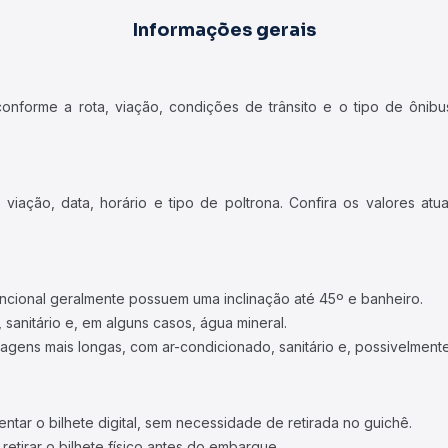
Informações gerais
forme a rota, viação, condições de trânsito e o tipo de ônibus
iação, data, horário e tipo de poltrona. Confira os valores at
ncional geralmente possuem uma inclinação até 45º e banheiro.
 sanitário e, em alguns casos, água mineral.
viagens mais longas, com ar-condicionado, sanitário e, possivelmente
tar o bilhete digital, sem necessidade de retirada no guichê.
etirar o bilhete físico antes do embarque.