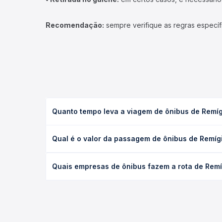
Recomendação:
sempre verifique as regras específ
Quanto tempo leva a viagem de ônibus de Remígi
A viagem de ônibus de Remígio, PB para Cuité, PB l
Qual é o valor da passagem de ônibus de Remígi
condições de tráfego. Na Quero Passagem você con
O preço da passagem de ônibus de Remígio, PB para
Quais empresas de ônibus fazem a rota de Remíg
antecedência da compra. Na Quero Passagem você c
As viações São José Paraíba operam o trecho de R
— empresas, horários, tipos de serviço e preços —