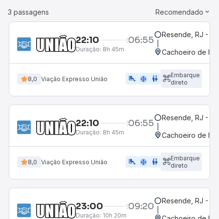
3 passagens
Recomendado
Resende, RJ - Gr
22:10
06:55
Duração:
8h 45m
Cachoeiro de Itap
Embarque
airline_seat_legroom_extra
ac_unit
WC
8,0
Viação Expresso União
direto
Resende, RJ - Gr
22:10
06:55
Duração:
8h 45m
Cachoeiro de Itap
Embarque
airline_seat_legroom_extra
ac_unit
wc
8,0
Viação Expresso União
direto
Resende, RJ - Gr
23:00
09:20
Duração:
10h 20m
Cachoeiro de Itap