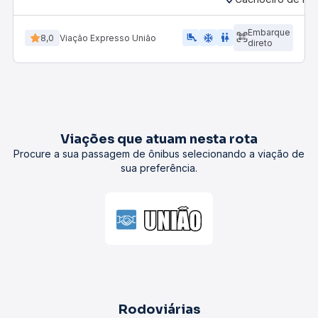
Embarque
airline_seat_legroom_extra
ac_unit
WC
8,0
Viação Expresso União
direto
Viações que atuam nesta rota
Procure a sua passagem de ônibus selecionando a viação de
sua preferência.
Rodoviárias