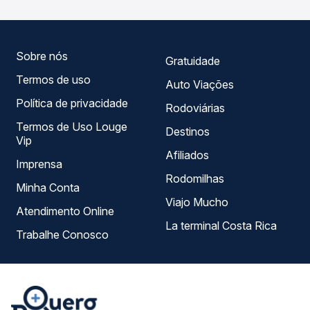
horários, tipos de serviço e preços — em um só lugar e
escolhe a que melhor se encaixa na sua viagem.
Sobre nós
Gratuidade
Termos de uso
Auto Viações
Política de privacidade
Rodoviárias
Termos de Uso Louge
Destinos
Vip
Afiliados
Imprensa
Rodomilhas
Minha Conta
Viajo Mucho
Atendimento Online
La terminal Costa Rica
Trabalhe Conosco