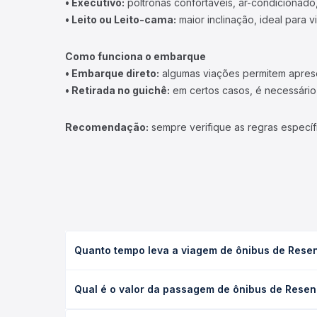
• Convencional:
ônibus com poltronas do tipo conve
• Executivo:
poltronas confortáveis, ar-condicionado,
• Leito ou Leito-cama:
maior inclinação, ideal para 
Como funciona o embarque
• Embarque direto:
algumas viações permitem apresen
• Retirada no guichê:
em certos casos, é necessário r
Recomendação:
sempre verifique as regras específ
Quanto tempo leva a viagem de ônibus de Rese
A viagem de ônibus de Resende, RJ para Varginha, 
Qual é o valor da passagem de ônibus de Resen
as condições de tráfego. Na Quero Passagem você 