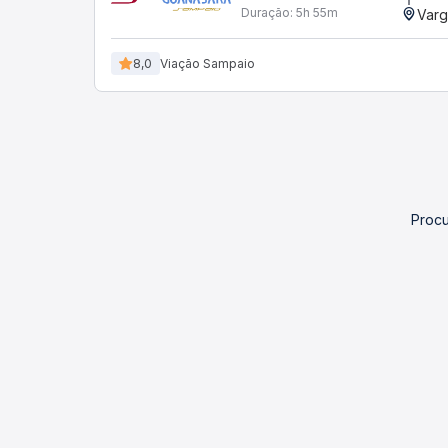
Rese
23:25
05:20
Duração:
5h 55m
Varg
8,0
Viação Sampaio
Procu