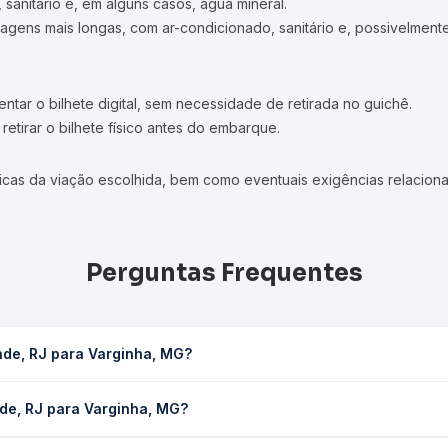
ncional geralmente possuem uma inclinação até 45º e banheiro.
 sanitário e, em alguns casos, água mineral.
viagens mais longas, com ar-condicionado, sanitário e, possivelmente
tar o bilhete digital, sem necessidade de retirada no guichê.
etirar o bilhete físico antes do embarque.
icas da viação escolhida, bem como eventuais exigências relaciona
Perguntas Frequentes
nde, RJ para Varginha, MG?
MG leva em média 6h 8min, podendo variar conforme a viação, o tip
de, RJ para Varginha, MG?
consulta os horários disponíveis e vê a duração exata de cada op