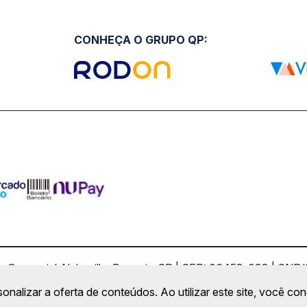
CONHEÇA O GRUPO QP:
ro Comercial Alphaville, Barueri - SP | CEP: 06453-038 | C
sonalizar a oferta de conteúdos. Ao utilizar este site, você c
Copyright 2026 © QueroPassagem.com.br