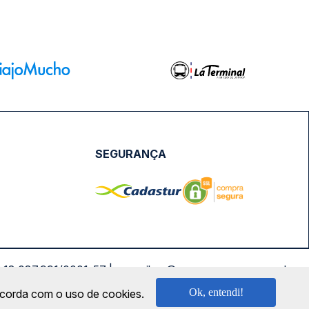
SEGURANÇA
NPJ: 18.087.991/0001-57 | saconibus@queropassagem.com.br
Ok, entendi!
oncorda com o uso de cookies.