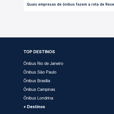
O preço da passagem de ônibus de Resende, RJ par
Quais empresas de ônibus fazem a rota de Res
antecedência da compra. Na Quero Passagem você c
As viações Sampaio operam o trecho de Resende, 
empresas, horários, tipos de serviço e preços — e
TOP DESTINOS
Ônibus Rio de Janeiro
Ônibus São Paulo
Ônibus Brasília
Ônibus Campinas
Ônibus Londrina
+ Destinos