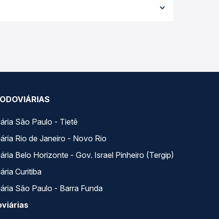
da viagem, a empresa, o tipo de poltrona e a
elhor oferta para o seu roteiro.
a Quero Passagem você compara todas as opções —
ODOVIÁRIAS
ária São Paulo - Tietê
ária Rio de Janeiro - Novo Rio
ria Belo Horizonte - Gov. Israel Pinheiro (Tergip)
ria Curitiba
ária São Paulo - Barra Funda
viárias