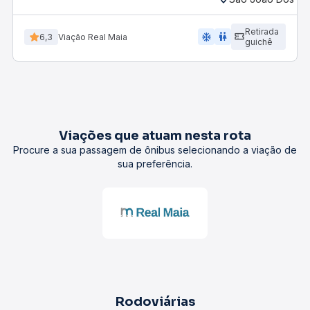
Retirada
ac_unit
wc
6,3
Viação Real Maia
guichê
Viações que atuam nesta rota
Procure a sua passagem de ônibus selecionando a viação de
sua preferência.
Rodoviárias