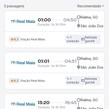
3 passagens
Recomendado
Rialma, GO
01:00
04:50
Duração:
1d 3h 50m
São João Dos Pa
1
Retirada
6,3
Viação Real Maia
conexão
guichê
Rialma, GO
01:01
04:51
Duração:
1d 3h 50m
São João Dos Pa
1
Retirada
6,3
Viação Real Maia
conexão
guichê
Rialma, GO
13:20
16:45
Duração:
1d 3h 25m
São João Dos Pa