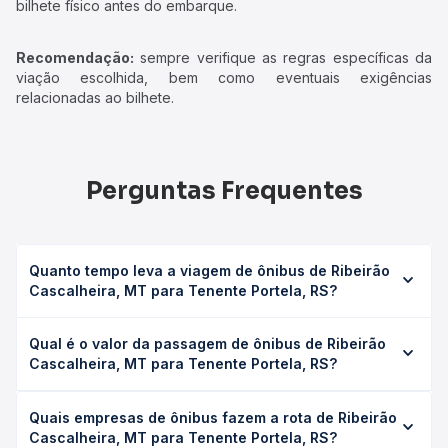
bilhete físico antes do embarque.
Recomendação:
sempre verifique as regras específicas da
viação escolhida, bem como eventuais exigências
relacionadas ao bilhete.
Perguntas Frequentes
Quanto tempo leva a viagem de ônibus de Ribeirão
Cascalheira, MT para Tenente Portela, RS?
A viagem de ônibus de Ribeirão Cascalheira, MT para
Qual é o valor da passagem de ônibus de Ribeirão
Tenente Portela, RS leva em média 0 horas, podendo
Cascalheira, MT para Tenente Portela, RS?
variar conforme a viação, o tipo de serviço (convencional,
executivo ou leito) e as condições de tráfego. Na Quero
O preço da passagem de ônibus de Ribeirão Cascalheira,
Passagem você consulta os horários disponíveis e vê a
Quais empresas de ônibus fazem a rota de Ribeirão
MT para Tenente Portela, RS custa em média não
duração exata de cada opção na data desejada.
Cascalheira, MT para Tenente Portela, RS?
identificado e varia conforme a data da viagem, a