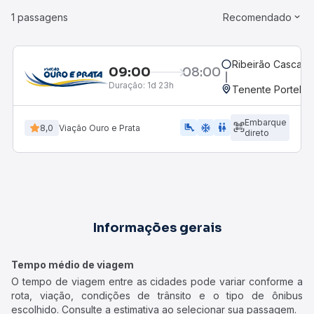
1 passagens
Recomendado
Ribeirão Cascalh
09:00
08:00
Duração:
1d 23h
Tenente Portela,
Embarque
airline_seat_legroom_extra
ac_unit
WC
8,0
Viação Ouro e Prata
direto
Informações gerais
Tempo médio de viagem
O tempo de viagem entre as cidades pode variar conforme a
rota, viação, condições de trânsito e o tipo de ônibus
escolhido. Consulte a estimativa ao selecionar sua passagem.